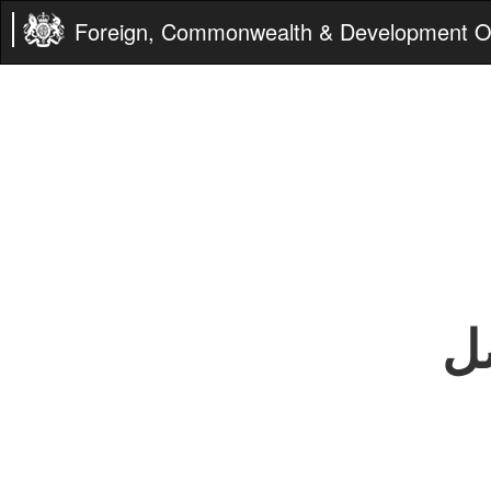
Foreign, Commonwealth & Development Of
صل