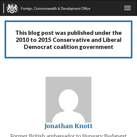
Foreign, Commonwealth & Development Office
Tog
navi
This blog post was published under the
2010 to 2015 Conservative and Liberal
Democrat coalition government
Jonathan Knott
Former British ambassador to Hungary, Budapest