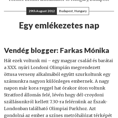
29th August 2012
Budapest, Hungary
Egy emlékezetes nap
Vendég blogger: Farkas Mónika
Hát ezek voltunk mi – egy magyar család és barátai
a XXX. nyári Londoni Olimpián megrendezett
öttusa verseny alkalmából együtt szurkoltunk egy
számunkra nagyon különleges embernek. A nagy
napon már kora reggel hat órakor úton voltunk
Stratford állomás felé, lévén hogy dél-croydoni
szállásunkról kellett 7.30-ra felérnünk az Észak-
Londonban található Olimpiai Parkhoz. Azt
gondolná az ember a színes metróhálózat térképét