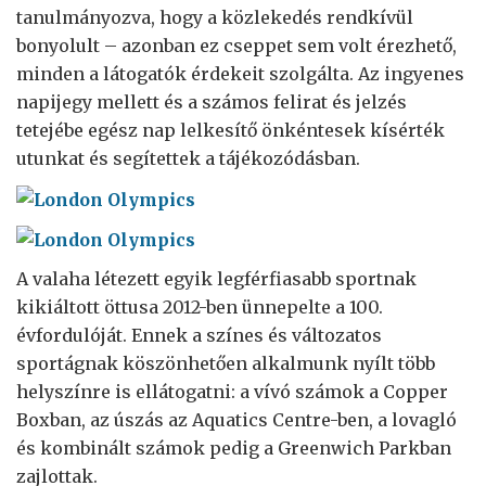
tanulmányozva, hogy a közlekedés rendkívül
bonyolult – azonban ez cseppet sem volt érezhető,
minden a látogatók érdekeit szolgálta. Az ingyenes
napijegy mellett és a számos felirat és jelzés
tetejébe egész nap lelkesítő önkéntesek kísérték
utunkat és segítettek a tájékozódásban.
A valaha létezett egyik legférfiasabb sportnak
kikiáltott öttusa 2012-ben ünnepelte a 100.
évfordulóját. Ennek a színes és változatos
sportágnak köszönhetően alkalmunk nyílt több
helyszínre is ellátogatni: a vívó számok a Copper
Boxban, az úszás az Aquatics Centre-ben, a lovagló
és kombinált számok pedig a Greenwich Parkban
zajlottak.