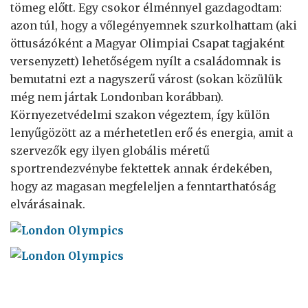
tömeg előtt. Egy csokor élménnyel gazdagodtam:
azon túl, hogy a vőlegényemnek szurkolhattam (aki
öttusázóként a Magyar Olimpiai Csapat tagjaként
versenyzett) lehetőségem nyílt a családomnak is
bemutatni ezt a nagyszerű várost (sokan közülük
még nem jártak Londonban korábban).
Környezetvédelmi szakon végeztem, így külön
lenyűgözött az a mérhetetlen erő és energia, amit a
szervezők egy ilyen globális méretű
sportrendezvénybe fektettek annak érdekében,
hogy az magasan megfeleljen a fenntarthatóság
elvárásainak.