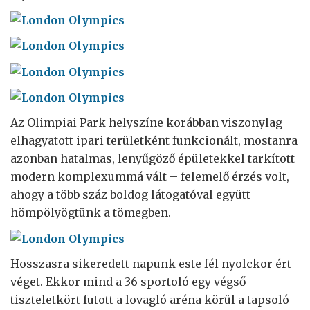
Az Olimpiai Park helyszíne korábban viszonylag
elhagyatott ipari területként funkcionált, mostanra
azonban hatalmas, lenyűgöző épületekkel tarkított
modern komplexummá vált – felemelő érzés volt,
ahogy a több száz boldog látogatóval együtt
hömpölyögtünk a tömegben.
Hosszasra sikeredett napunk este fél nyolckor ért
véget. Ekkor mind a 36 sportoló egy végső
tiszteletkört futott a lovagló aréna körül a tapsoló