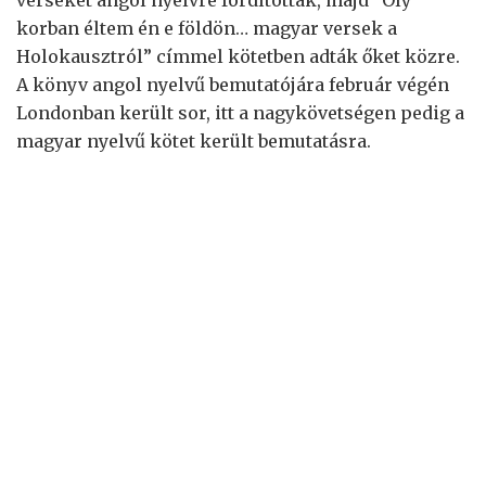
verseket angol nyelvre fordították, majd “Oly
korban éltem én e földön… magyar versek a
Holokausztról” címmel kötetben adták őket közre.
A könyv angol nyelvű bemutatójára február végén
Londonban került sor, itt a nagykövetségen pedig a
magyar nyelvű kötet került bemutatásra.