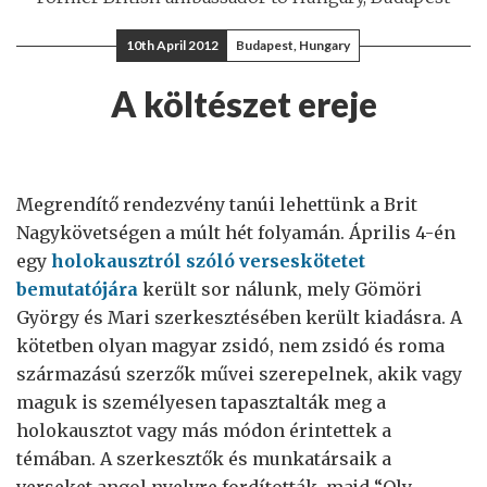
10th April 2012
Budapest, Hungary
A költészet ereje
Megrendítő rendezvény tanúi lehettünk a Brit
Nagykövetségen a múlt hét folyamán. Április 4-én
egy
holokausztról szóló verseskötetet
bemutatójára
került sor nálunk, mely Gömöri
György és Mari szerkesztésében került kiadásra. A
kötetben olyan magyar zsidó, nem zsidó és roma
származású szerzők művei szerepelnek, akik vagy
maguk is személyesen tapasztalták meg a
holokausztot vagy más módon érintettek a
témában. A szerkesztők és munkatársaik a