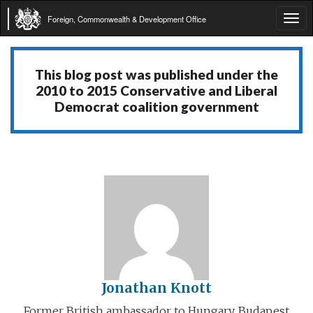
Foreign, Commonwealth & Development Office
Tog
navi
This blog post was published under the
2010 to 2015 Conservative and Liberal
Democrat coalition government
Jonathan Knott
Former British ambassador to Hungary, Budapest