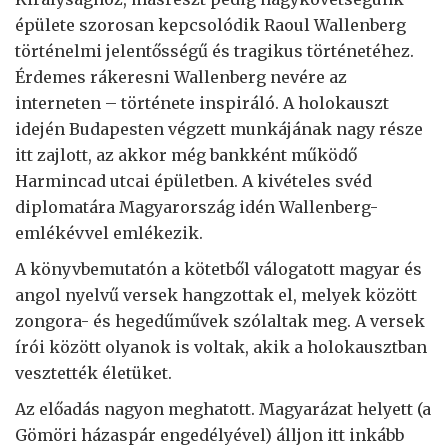
épülete szorosan kepcsolódik Raoul Wallenberg
történelmi jelentősségű és tragikus történetéhez.
Érdemes rákeresni Wallenberg nevére az
interneten – története inspiráló. A holokauszt
idején Budapesten végzett munkájának nagy része
itt zajlott, az akkor még bankként működő
Harmincad utcai épületben. A kivételes svéd
diplomatára Magyarország idén Wallenberg-
emlékévvel emlékezik.
A könyvbemutatón a kötetből válogatott magyar és
angol nyelvű versek hangzottak el, melyek között
zongora- és hegedűművek szólaltak meg. A versek
írói között olyanok is voltak, akik a holokausztban
vesztették életüket.
Az előadás nagyon meghatott. Magyarázat helyett (a
Gömöri házaspár engedélyével) álljon itt inkább