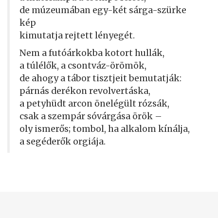
de múzeumában egy-két sárga-szürke
kép
kimutatja rejtett lényegét.
Nem a futóárkokba kotort hullák,
a túlélők, a csontváz-örömök,
de ahogy a tábor tisztjeit bemutatják:
párnás derékon revolvertáska,
a petyhüdt arcon önelégült rózsák,
csak a szempár sóvárgása örök –
oly ismerős; tombol, ha alkalom kínálja,
a segéderők orgiája.