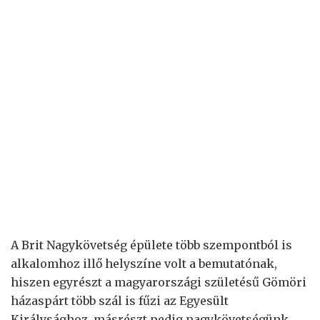
A Brit Nagykövetség épülete több szempontból is
alkalomhoz illő helyszíne volt a bemutatónak,
hiszen egyrészt a magyarországi születésű Gömöri
házaspárt több szál is fűzi az Egyesült
Királysághoz, másrészt pedig nagykövetségünk