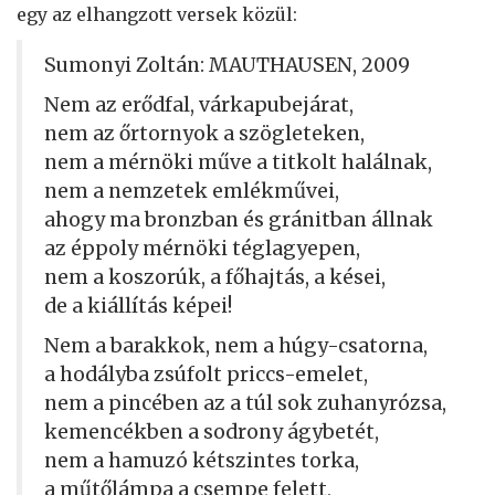
egy az elhangzott versek közül:
Sumonyi Zoltán: MAUTHAUSEN, 2009
Nem az erődfal, várkapubejárat,
nem az őrtornyok a szögleteken,
nem a mérnöki műve a titkolt halálnak,
nem a nemzetek emlékművei,
ahogy ma bronzban és gránitban állnak
az éppoly mérnöki téglagyepen,
nem a koszorúk, a főhajtás, a kései,
de a kiállítás képei!
Nem a barakkok, nem a húgy-csatorna,
a hodályba zsúfolt priccs-emelet,
nem a pincében az a túl sok zuhanyrózsa,
kemencékben a sodrony ágybetét,
nem a hamuzó kétszintes torka,
a műtőlámpa a csempe felett,