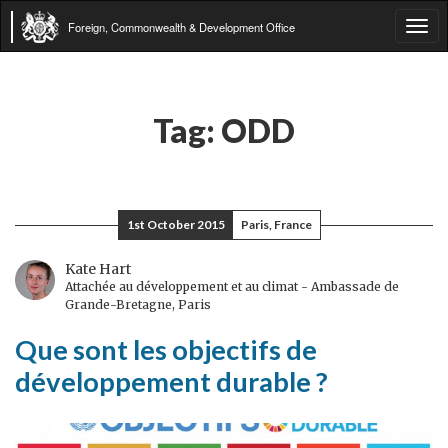
Foreign, Commonwealth & Development Office
Tog
navi
Tag:
ODD
1st October 2015
Paris, France
Kate Hart
Attachée au développement et au climat - Ambassade de
Grande-Bretagne, Paris
Que sont les objectifs de
développement durable ?