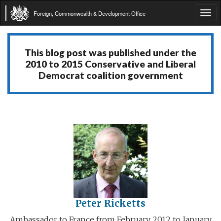
Foreign, Commonwealth & Development Office
Tog
navi
This blog post was published under the
2010 to 2015 Conservative and Liberal
Democrat coalition government
Peter Ricketts
Ambassador to France from February 2012 to January