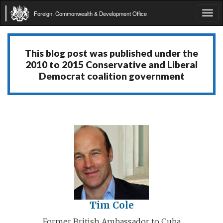
Foreign, Commonwealth & Development Office
Tog
navi
This blog post was published under the
2010 to 2015 Conservative and Liberal
Democrat coalition government
Tim Cole
Former British Ambassador to Cuba