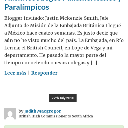
Paralímpicos
Blogger invitado: Justin Mckenzie-Smith, Jefe
Adjunto de Misión de la Embajada Británica Llegué
a México hace cuatro semanas. Es justo decir que
aún no he visto mucho del país. La Embajada, en Río
Lerma; el British Council, en Lope de Vega y mi
departamento. He pasado la mayor parte del
tiempo conociendo nuevos colegas y […]
on
Leer más
|
Responder
Hacia
los
Juegos
27th July 2010
Panamericanos
y
by
Judith Macgregor
British High Commissioner to South Africa
Paralímpicos