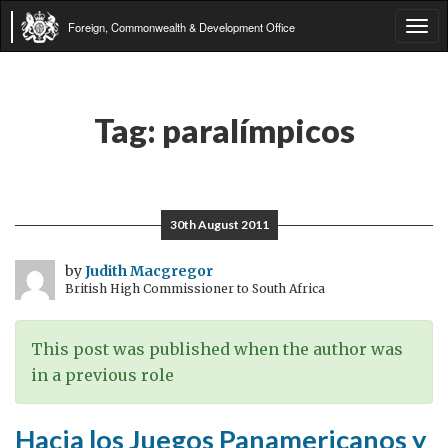
Foreign, Commonwealth & Development Office
Tog
navi
Tag:
paralímpicos
30th August 2011
by
Judith Macgregor
British High Commissioner to South Africa
This post was published when the author was
in a previous role
Hacia los Juegos Panamericanos y