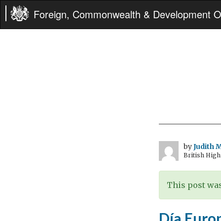
Foreign, Commonwealth & Development Of
by
Judith 
British Hig
This post was
Día Euro