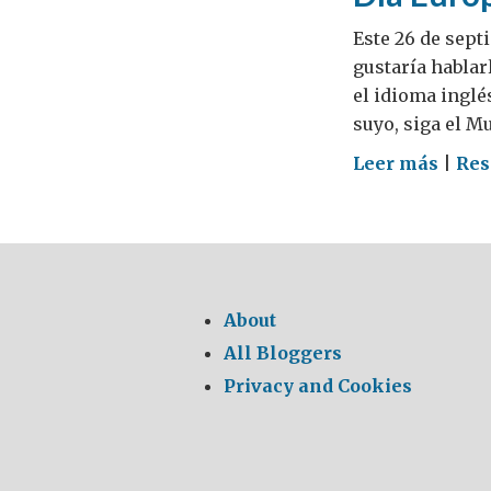
Este 26 de sept
gustaría hablar
el idioma inglé
suyo, siga el M
on
Leer más
|
Res
Día
Euro
de
las
Leng
About
2010
All Bloggers
Privacy and Cookies