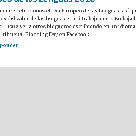
iembre celebramos el Día Europeo de las Lenguas, así q
les del valor de las lenguas en mi trabajo como Embajad
s. Para ver a otros blogueros escribiendo en un idioma 
ultilingual Blogging Day en Facebook
ponder
peo
uas