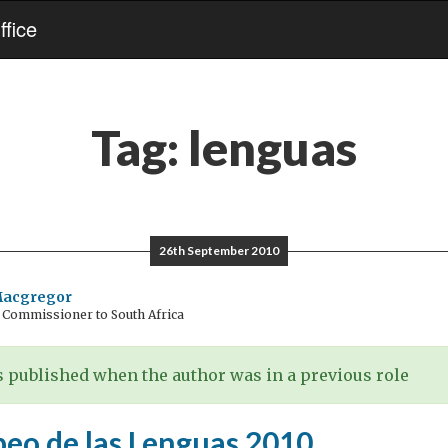
fice
Tag:
lenguas
26th September 2010
Macgregor
h Commissioner to South Africa
 published when the author was in a previous role
peo de las Lenguas 2010