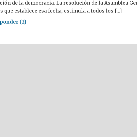
ación de la democracia. La resolución de la Asamblea Ge
 que establece esa fecha, estimula a todos los […]
ponder (2)
dad
eno
cracia