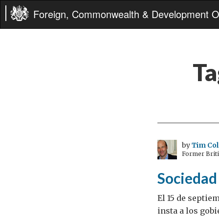
Foreign, Commonwealth & Development Of
Ta
by
Tim Col
Former Brit
Sociedad 
El 15 de septie
insta a los gob