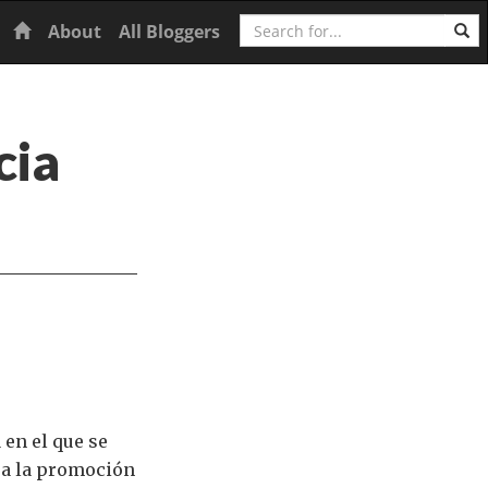
Search
Home
About
All Bloggers
cia
 en el que se
 a la promoción