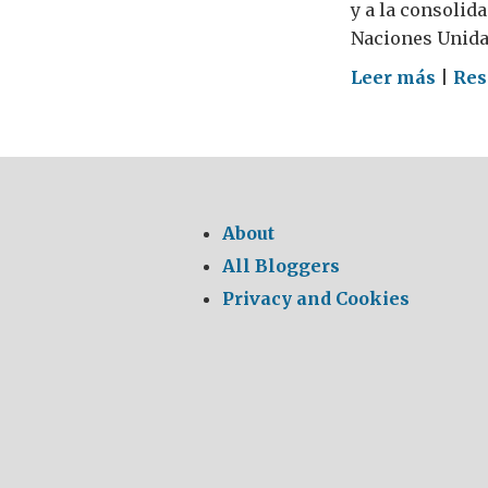
y a la consolid
Naciones Unidas
on
Leer más
|
Res
Socie
civil:
oxíg
de
la
About
demo
All Bloggers
Privacy and Cookies