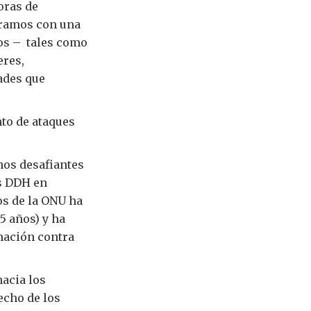
oras de
tramos con una
os – tales como
eres,
tades que
to de ataques
nos desafiantes
os DDH en
s de la ONU ha
5 años) y ha
mación contra
acia los
echo de los