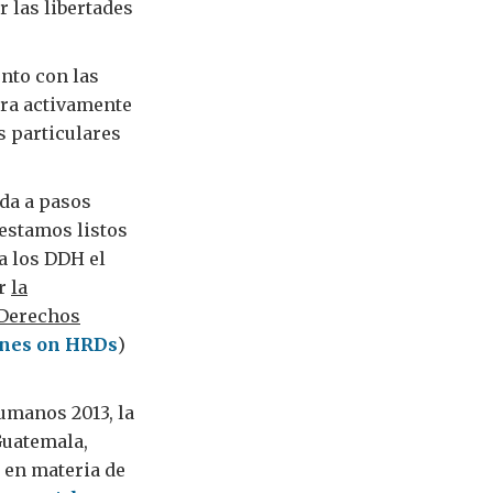
 las libertades
nto con las
ara activamente
s particulares
da a pasos
 estamos listos
a los DDH el
er
la
 Derechos
ines on HRDs
)
umanos 2013, la
Guatemala,
 en materia de