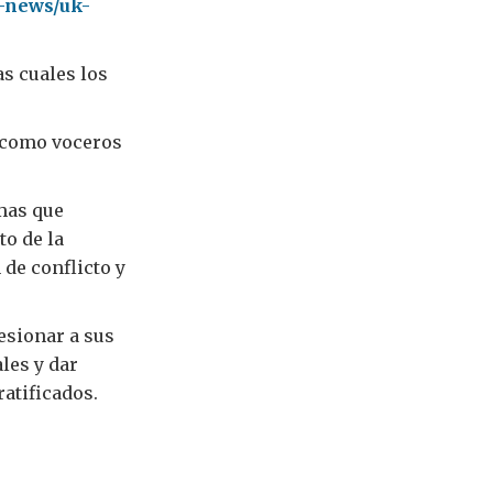
-news/uk-
s cuales los
 como voceros
emas que
to de la
de conflicto y
esionar a sus
les y dar
atificados.