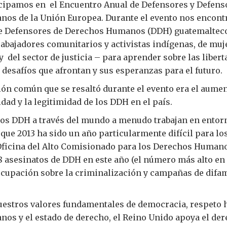
ipamos en el Encuentro Anual de Defensores y Defens
os de la Unión Europea. Durante el evento nos encon
e Defensores de Derechos Humanos (DDH) guatemaltec
trabajadores comunitarios y activistas indígenas, de muj
y del sector de justicia – para aprender sobre las liber
desafíos que afrontan y sus esperanzas para el futuro.
ón común que se resaltó durante el evento era el aumen
idad y la legitimidad de los DDH en el país.
los DDH a través del mundo a menudo trabajan en entor
ue 2013 ha sido un año particularmente difícil para l
Oficina del Alto Comisionado para los Derechos Humano
8 asesinatos de DDH en este año (el número más alto en 
cupación sobre la criminalización y campañas de difa
uestros valores fundamentales de democracia, respeto h
s y el estado de derecho, el Reino Unido apoya el der