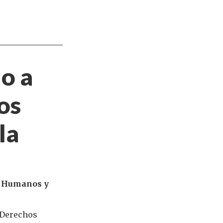
o a
os
la
os Humanos y
s Derechos