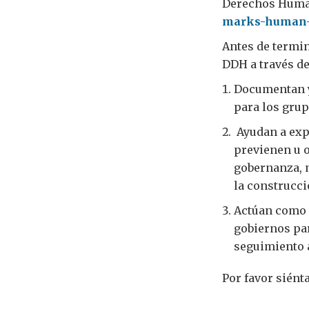
Derechos Hum
marks-human-
Antes de termin
DDH a través d
Documentan y
para los gru
Ayudan a expo
previenen u o
gobernanza, m
la construcci
Actúan como 
gobiernos par
seguimiento a
Por favor siént