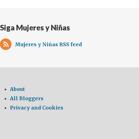
un
Día
del
Siga Mujeres y Niñas
Reino
Unido
en
Mujeres y Niñas RSS feed
Venezuela
About
All Bloggers
Privacy and Cookies