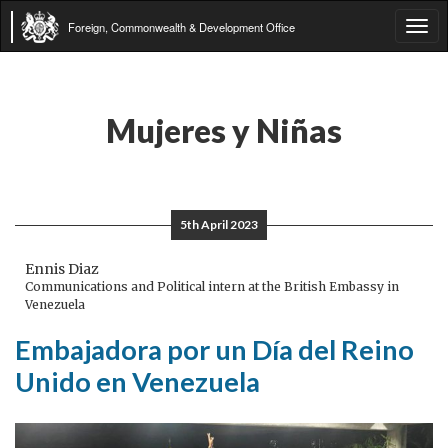
Foreign, Commonwealth & Development Office
Tog
navi
Mujeres y Niñas
5th April 2023
Ennis Diaz
Communications and Political intern at the British Embassy in
Venezuela
Embajadora por un Día del Reino
Unido en Venezuela