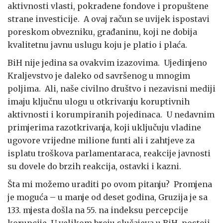
aktivnosti vlasti, pokradene fondove i propuštene
strane investicije. A ovaj račun se uvijek ispostavi
poreskom obvezniku, građaninu, koji ne dobija
kvalitetnu javnu uslugu koju je platio i plaća.
BiH nije jedina sa ovakvim izazovima. Ujedinjeno
Kraljevstvo je daleko od savršenog u mnogim
poljima. Ali, naše civilno društvo i nezavisni mediji
imaju ključnu ulogu u otkrivanju koruptivnih
aktivnosti i korumpiranih pojedinaca. U nedavnim
primjerima razotkrivanja, koji uključuju vladine
ugovore vrijedne milione funti ali i zahtjeve za
isplatu troškova parlamentaraca, reakcije javnosti
su dovele do brzih reakcija, ostavki i kazni.
Šta mi možemo uraditi po ovom pitanju? Promjena
je moguća – u manje od deset godina, Gruzija je sa
133. mjesta došla na 55. na indeksu percepcije