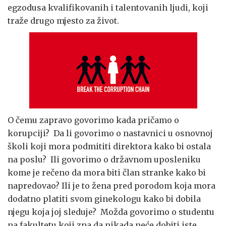
egzodusa kvalifikovanih i talentovanih ljudi, koji
traže drugo mjesto za život.
O čemu zapravo govorimo kada pričamo o
korupciji? Da li govorimo o nastavnici u osnovnoj
školi koji mora podmititi direktora kako bi ostala
na poslu? Ili govorimo o državnom uposleniku
kome je rečeno da mora biti član stranke kako bi
napredovao? Ili je to žena pred porodom koja mora
dodatno platiti svom ginekologu kako bi dobila
njegu koja joj sleduje? Možda govorimo o studentu
na fakultetu koji zna da nikada neće dobiti iste