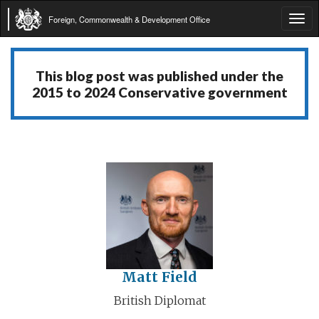
Foreign, Commonwealth & Development Office
Tog
navi
This blog post was published under the
2015 to 2024 Conservative government
Matt Field
British Diplomat