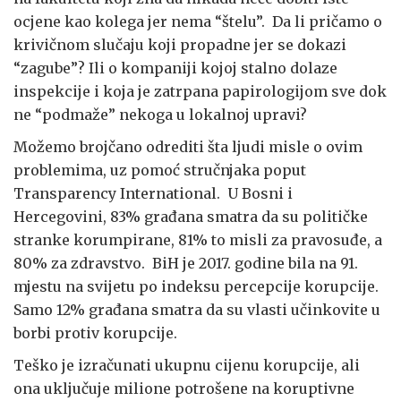
ocjene kao kolega jer nema “štelu”. Da li pričamo o
krivičnom slučaju koji propadne jer se dokazi
“zagube”? Ili o kompaniji kojoj stalno dolaze
inspekcije i koja je zatrpana papirologijom sve dok
ne “podmaže” nekoga u lokalnoj upravi?
Možemo brojčano odrediti šta ljudi misle o ovim
problemima, uz pomoć stručnjaka poput
Transparency International. U Bosni i
Hercegovini, 83% građana smatra da su političke
stranke korumpirane, 81% to misli za pravosuđe, a
80% za zdravstvo. BiH je 2017. godine bila na 91.
mjestu na svijetu po indeksu percepcije korupcije.
Samo 12% građana smatra da su vlasti učinkovite u
borbi protiv korupcije.
Teško je izračunati ukupnu cijenu korupcije, ali
ona uključuje milione potrošene na koruptivne