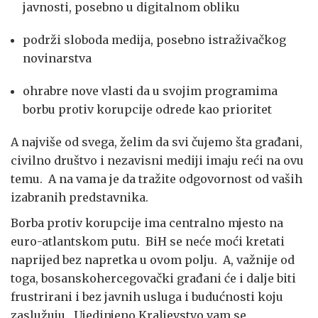
javnosti, posebno u digitalnom obliku
podrži sloboda medija, posebno istraživačkog
novinarstva
ohrabre nove vlasti da u svojim programima
borbu protiv korupcije odrede kao prioritet
A najviše od svega, želim da svi čujemo šta građani,
civilno društvo i nezavisni mediji imaju reći na ovu
temu. A na vama je da tražite odgovornost od vaših
izabranih predstavnika.
Borba protiv korupcije ima centralno mjesto na
euro-atlantskom putu. BiH se neće moći kretati
naprijed bez napretka u ovom polju. A, važnije od
toga, bosanskohercegovački građani će i dalje biti
frustrirani i bez javnih usluga i budućnosti koju
zaslužuju. Ujedinjeno Kraljevstvo vam se