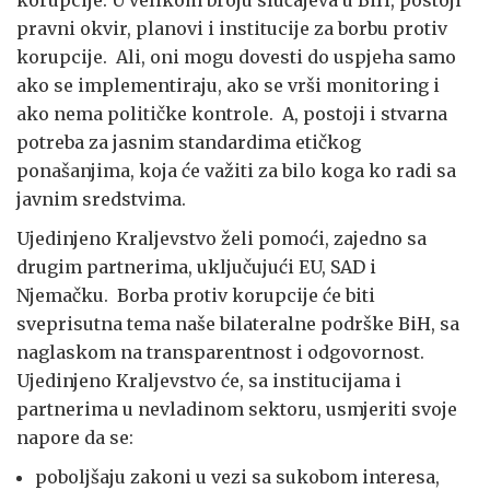
korupcije. U velikom broju slučajeva u BiH, postoji
pravni okvir, planovi i institucije za borbu protiv
korupcije. Ali, oni mogu dovesti do uspjeha samo
ako se implementiraju, ako se vrši monitoring i
ako nema političke kontrole. A, postoji i stvarna
potreba za jasnim standardima etičkog
ponašanjima, koja će važiti za bilo koga ko radi sa
javnim sredstvima.
Ujedinjeno Kraljevstvo želi pomoći, zajedno sa
drugim partnerima, uključujući EU, SAD i
Njemačku. Borba protiv korupcije će biti
sveprisutna tema naše bilateralne podrške BiH, sa
naglaskom na transparentnost i odgovornost.
Ujedinjeno Kraljevstvo će, sa institucijama i
partnerima u nevladinom sektoru, usmjeriti svoje
napore da se:
poboljšaju zakoni u vezi sa sukobom interesa,