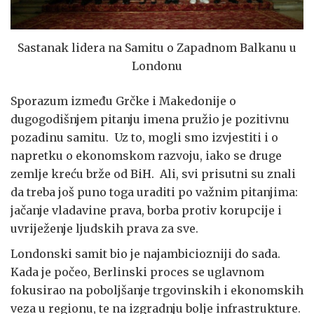
Sastanak lidera na Samitu o Zapadnom Balkanu u
Londonu
Sporazum između Grčke i Makedonije o
dugogodišnjem pitanju imena pružio je pozitivnu
pozadinu samitu. Uz to, mogli smo izvjestiti i o
napretku o ekonomskom razvoju, iako se druge
zemlje kreću brže od BiH. Ali, svi prisutni su znali
da treba još puno toga uraditi po važnim pitanjima:
jačanje vladavine prava, borba protiv korupcije i
uvriježenje ljudskih prava za sve.
Londonski samit bio je najambiciozniji do sada.
Kada je počeo, Berlinski proces se uglavnom
fokusirao na poboljšanje trgovinskih i ekonomskih
veza u regionu, te na izgradnju bolje infrastrukture.