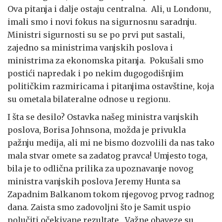
Ova pitanja i dalje ostaju centralna. Ali, u Londonu,
imali smo i novi fokus na sigurnosnu saradnju.
Ministri sigurnosti su se po prvi put sastali,
zajedno sa ministrima vanjskih poslova i
ministrima za ekonomska pitanja. Pokušali smo
postići napredak i po nekim dugogodišnjim
političkim razmiricama i pitanjima ostavštine, koja
su ometala bilateralne odnose u regionu.
I šta se desilo? Ostavka našeg ministra vanjskih
poslova, Borisa Johnsona, možda je privukla
pažnju medija, ali mi ne bismo dozvolili da nas tako
mala stvar omete sa zadatog pravca! Umjesto toga,
bila je to odlična prilika za upoznavanje novog
ministra vanjskih poslova Jeremy Hunta sa
Zapadnim Balkanom tokom njegovog prvog radnog
dana. Zaista smo zadovoljni što je Samit uspio
polučiti očekivane rezultate. Važne obaveze su