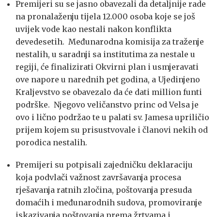
Premijeri su se jasno obavezali da detaljnije rade
na pronalaženju tijela 12.000 osoba koje se još
uvijek vode kao nestali nakon konflikta
devedesetih. Međunarodna komisija za traženje
nestalih, u saradnji sa institutima za nestale u
regiji, će finalizirati Okvirni plan i usmjeravati
ove napore u narednih pet godina, a Ujedinjeno
Kraljevstvo se obavezalo da će dati million funti
podrške. Njegovo veličanstvo princ od Velsa je
ovo i lično podržao te u palati sv. Jamesa upriličio
prijem kojem su prisustvovale i članovi nekih od
porodica nestalih.
Premijeri su potpisali zajedničku deklaraciju
koja podvlači važnost završavanja procesa
rješavanja ratnih zločina, poštovanja presuda
domaćih i međunarodnih sudova, promoviranje
iskazivanja poštovanja prema žrtvama i