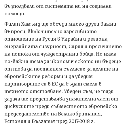
възползвали от системата ни на социални
помощи.
Филип Хамънд ще обсъди много други важни
въпроси, включително агресивното
отношение на Русия в Украйна и региона,
енергийната сигурност, Сирия и пресичането
на потока от чуждестранни бойци. Но няма
по-важна тема за икономическото ни бъдеще
от това да постигнем съгласие за целите на
европейските реформи и да убедим
партньорите си в ЕС да бъдат смели в
тяхното отстояване. Убеден съм, че тази
задача ще представлява значителна част от
дискусиите преди съвместното европейско
председателство на Великобритания,
Естония и България през 2017-2018 г.