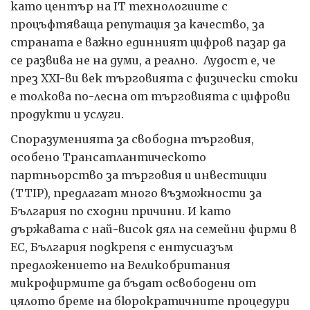
като център на IT технологиите с
процъфтяваща репутация за качество, за
страната е важно единният цифров пазар да
се развива не на думи, а реално. Лудост е, че
през XXI-ви век търговията с физически стоки
е толкова по-лесна от търговията с цифрови
продукти и услуги.
Споразуменията за свободна търговия,
особено Трансатлантическото
партньорство за търговия и инвестиции
(TTIP), предлагат много възможности за
България по сходни причини. И като
държавата с най-висок дял на семейни фирми в
ЕС, България подкрепя с ентусиазъм
предложението на Великобритания
микрофирмите да бъдат освободени от
цялото бреме на бюрократичните процедури