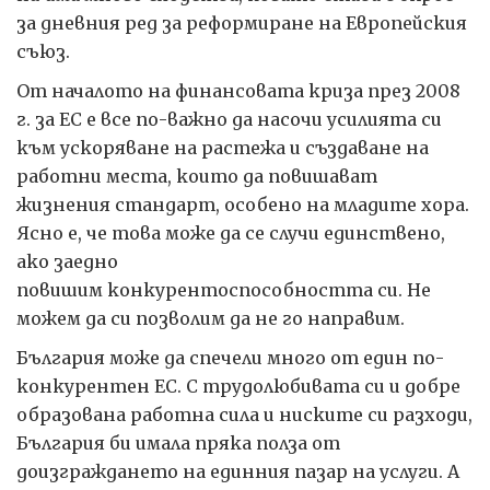
за дневния ред за реформиране на Европейския
съюз.
От началото на финансовата криза през 2008
г. за ЕС е все по-важно да насочи усилията си
към ускоряване на растежа и създаване на
работни места, които да повишават
жизнения стандарт, особено на младите хора.
Ясно е, че това може да се случи единствено,
ако заедно
повишим конкурентоспособността си. Не
можем да си позволим да не го направим.
България може да спечели много от един по-
конкурентен ЕС. С трудолюбивата си и добре
образована работна сила и ниските си разходи,
България би имала пряка полза от
доизграждането на единния пазар на услуги. А