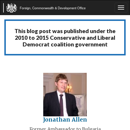
Foreign, Commonwealth & Development Office
Tog
navi
This blog post was published under the
2010 to 2015 Conservative and Liberal
Democrat coalition government
Jonathan Allen
Former Ambassador to Bulgaria