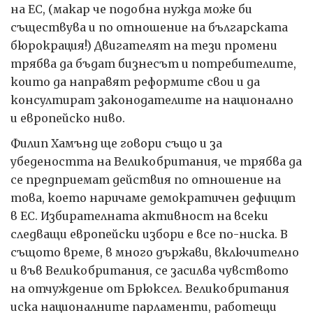
на ЕС, (макар че подобна нужда може би
съществува и по отношение на българската
бюрокрация!) Двигателят на тези промени
трябва да бъдат бизнесът и потребителите,
които да направят реформите свои и да
консултират законодателите на национално
и европейско ниво.
Филип Хамънд ще говори също и за
убедеността на Великобритания, че трябва да
се предприемат действия по отношение на
това, което наричаме демократичен дефицит
в ЕС. Избирателната активност на всеки
следващи европейски избори е все по-ниска. В
същото време, в много държави, включително
и във Великобритания, се засилва чувството
на отчуждение от Брюксел. Великобритания
иска националните парламенти, работещи