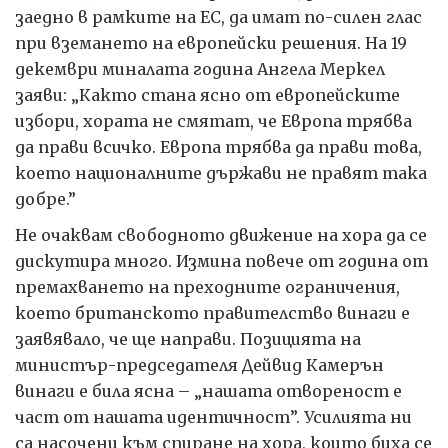
заедно в рамките на ЕС, да имат по-силен глас
при вземането на европейски решения. На 19
декември миналата година Ангела Меркел
заяви: „Както стана ясно от европейските
избори, хората не смятат, че Европа трябва
да прави всичко. Европа трябва да прави това,
което националните държави не правят така
добре.”
Не очаквам свободното движение на хора да се
дискутира много. Измина повече от година от
премахването на преходните ограничения,
коeто британското правителство винаги е
заявявало, че ще направи. Позицията на
министър-председателя Дейвид Камерън
винаги е била ясна – „нашата отвореност е
част от нашата идентичност”. Усилията ни
са насочени към спиране на хора, които биха се