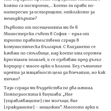
която са построени,… което ги прави по-
интересни за историците, отколкото за
мениджърите?
Първото от посещенията ми бе в
Министерски съвет в София – една от
триото правителствени сгради в
комунистическа България. С влизането се
качваш по стълбище, над което има огромен
кристален полилей, и се озоваваш пред дълъг
коридор с много арки и колони. Без съмнение
идеята за мащабност цели да впечатли, но как
точно?
Тази сграда ми въздейства по два начина.
Помпозността й внушава: „Ние
[управляващите] сме могъщи; вие
[гражданите] – нищожни”. Многото арки и