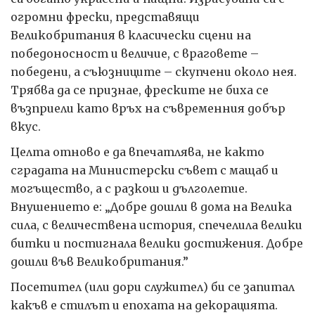
огромни фрески, представящи
Великобритания в класически сцени на
победоносност и величие, с враговете –
победени, а съюзниците – скупчени около нея.
Трябва да се признае, фреските не биха се
възприели като връх на съвременния добър
вкус.
Целта отново е да впечатлява, не както
сградата на Министерски съвет с мащаб и
могъщество, а с разкош и дълголетие.
Внушението е: „Добре дошли в дома на Велика
сила, с величествена история, спечелила велики
битки и постигнала велики достижения. Добре
дошли във Великобритания.”
Посетител (или дори служител) би се запитал
какъв е стилът и епохата на декорацията.