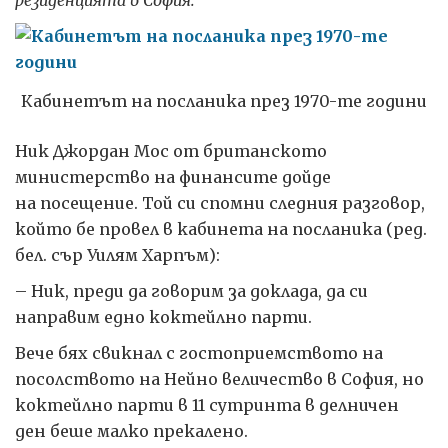
резиденцията в София.
Кабинетът на посланика през 1970-те години
Ник Джордан Мос от британското
министерство на финансите дойде
на посещение. Той си спомни следния разговор,
който бе провел в кабинета на посланика (ред.
бел. сър Уилям Харпъм):
– Ник, преди да говорим за доклада, да си
направим едно коктейлно парти.
Вече бях свикнал с гостоприемството на
посолството на Нейно величество в София, но
коктейлно парти в 11 сутринта в делничен
ден беше малко прекалено.