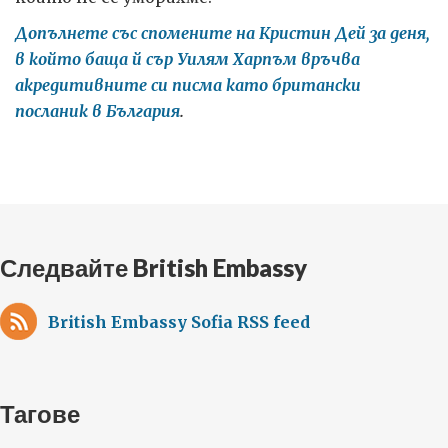
Допълнете със спомените на Кристин Дей за деня,
в който баща й сър Уилям Харпъм връчва
акредитивните си писма като британски
посланик в България
.
Следвайте British Embassy
British Embassy Sofia RSS feed
Тагове