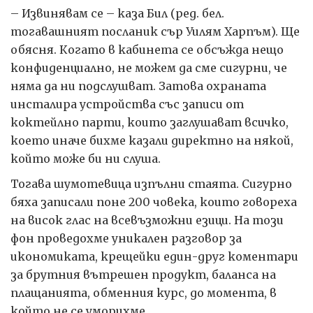
– Извинявам се – каза Бил (ред. бел.
тогавашният посланик сър Уилям Харпъм). Ще
обясня. Когато в кабинета се обсъжда нещо
конфиденциално, не можем да сме сигурни, че
няма да ни подслушват. Затова охраната
инсталира устройства със записи от
коктейлно парти, които заглушават всичко,
което иначе бихме казали директно на някой,
който може би ни слуша.
Тогава шумотевица изпълни стаята. Сигурно
бяха записали поне 200 човека, които говореха
на висок глас на всевъзможни езици. На този
фон проведохме уникален разговор за
икономиката, крещейки един-друг коментари
за брутния вътрешен продукт, баланса на
плащанията, обменния курс, до момента, в
който не се уморихме.