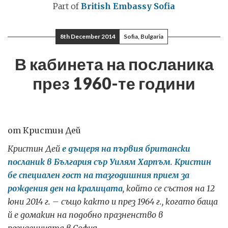
Part of
British Embassy Sofia
8th December 2014
Sofia, Bulgaria
В кабинета на посланика
през 1960-те години
от Кристин Дей
Кристин Дей
е дъщеря на първия британски
посланик в България сър Уилям Харпъм
.
Кристин
бе специален гост на тазгодишния прием за
рождения ден на кралицата
, който се състоя на 12
юни 2014 г. – също както и през 1964 г., когато баща
й е домакин на подобно празненство в