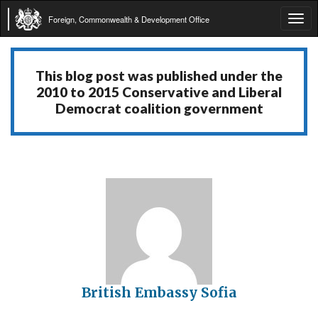
Foreign, Commonwealth & Development Office
Tog
navi
This blog post was published under the
2010 to 2015 Conservative and Liberal
Democrat coalition government
British Embassy Sofia