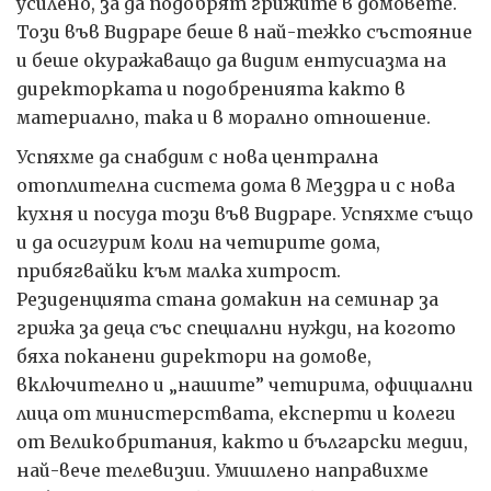
усилено, за да подобрят грижите в домовете.
Този във Видраре беше в най-тежко състояние
и беше окуражаващо да видим ентусиазма на
директорката и подобренията както в
материално, така и в морално отношение.
Успяхме да снабдим с нова централна
отоплителна система дома в Мездра и с нова
кухня и посуда този във Видраре. Успяхме също
и да осигурим коли на четирите дома,
прибягвайки към малка хитрост.
Резиденцията стана домакин на семинар за
грижа за деца със специални нужди, на когото
бяха поканени директори на домове,
включително и „нашите” четирима, официални
лица от министерствата, експерти и колеги
от Великобритания, както и български медии,
най-вече телевизии. Умишлено направихме