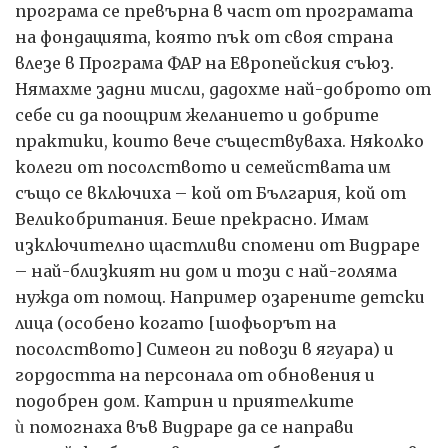
програма се превърна в част от програмата
на фондацията, която пък от своя страна
влезе в Програма ФАР на Европейския съюз.
Нямахме задни мисли, дадохме най-доброто от
себе си да поощрим желанието и добрите
практики, които вече съществуваха. Няколко
колеги от посолството и семействата им
също се включиха – кой от България, кой от
Великобритания. Беше прекрасно. Имам
изключително щастливи спомени от Видраре
– най-близкият ни дом и този с най-голяма
нужда от помощ. Например озарените детски
лица (особено когато [шофьорът на
посолството] Симеон ги повози в ягуара) и
гордостта на персонала от обновения и
подобрен дом. Катрин и приятелките
ѝ
помогнаха във Видраре да се направи