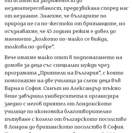
от истинска загриженост до
незаинтересованост, предизвикана според нас
от незнание. Знаехме, че българите по
природа не са по-жестоки от британците, но
осъзнавахме, че 45 години режим е довел до
мнението „колкото по-малко се вижда,
толкова по-добре”.
Вече имахме малко опит в подпомагането на
домове за деца със специални нужди чрез
програмата „Приятели на България”, с която
помогнахме на две училища за слепи деца във
Варна и София. Синът ни Александър тъкмо
беше завършил университета и организира
заедно с негов приятел от Лондонското
училище по икономика благотворително
пътуване с колело от българското посолство
в Лондон до британското посолство в София.