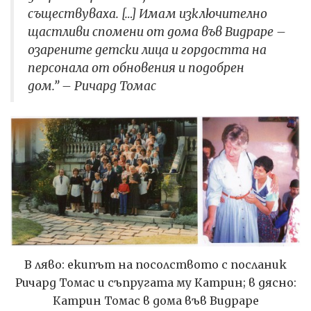
съществуваха. […] Имам изключително
щастливи спомени от дома във Видраре –
озарените детски лица и гордостта на
персонала от обновения и подобрен
дом.” – Ричард Томас
В ляво: екипът на посолството с посланик
Ричард Томас и съпругата му Катрин; в дясно:
Катрин Томас в дома във Видраре