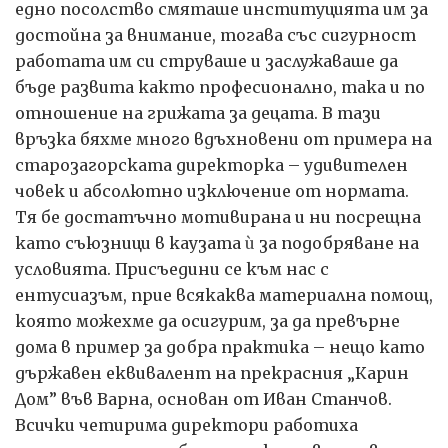
едно посолство смяташе институцията им за
достойна за внимание, тогава със сигурност
работата им си струваше и заслужаваше да
бъде развита както професионално, така и по
отношение на грижата за децата. В тази
връзка бяхме много вдъхновени от примера на
старозагорската директорка – удивителен
човек и абсолютно изключение от нормата.
Тя бе достатъчно мотивирана и ни посрещна
като съюзници в каузата
ѝ
за подобряване на
условията. Присъедини се към нас с
ентусиазъм, прие всякаква материална помощ,
която можехме да осигурим, за да превърне
дома в пример за добра практика – нещо като
държавен еквивалент на прекрасния „Карин
Дом” във Варна, основан от Иван Станчов.
Всички четирима директори работиха