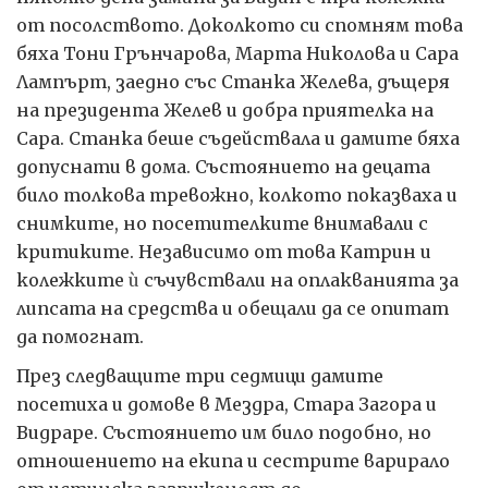
от посолството. Доколкото си спомням това
бяха Тони Грънчарова, Марта Николова и Сара
Лампърт, заедно със Станка Желева, дъщеря
на президента Желев и добра приятелка на
Сара. Станка беше съдействала и дамите бяха
допуснати в дома. Състоянието на децата
било толкова тревожно, колкото показваха и
снимките, но посетителките внимавали с
критиките. Независимо от това Катрин и
колежките
ѝ
съчувствали на оплакванията за
липсата на средства и обещали да се опитат
да помогнат.
През следващите три седмици дамите
посетиха и домове в Мездра, Стара Загора и
Видраре. Състоянието им било подобно, но
отношението на екипа и сестрите варирало