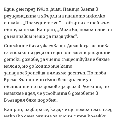
Един ден през 1991 г. Дими Паница влетя в
резиденцията и хвърли на пианото няколко
снимки. „Погледнете ги” – обърна се той към
съпругата ми Катрин, „Моля ви, помогнете ни
да направим нещо за тази ужас”.
Снимките бяха ужасяващи. Дими каза, че това
са снимки на деца от един от мистериозните
детски домове, за чието съществуване бяхме
наясно, но до които ние като
западноевропейци нямахме достъп. По това
време външният свят вече знаеше за
състоянието на домове за деца в Румъния, но
нямахме идея, че условията в домовете в
България бяха подобни.
Катрин, разбира се, каза, че ще помогнем и след
няколко дена замина за Видин с три колежки