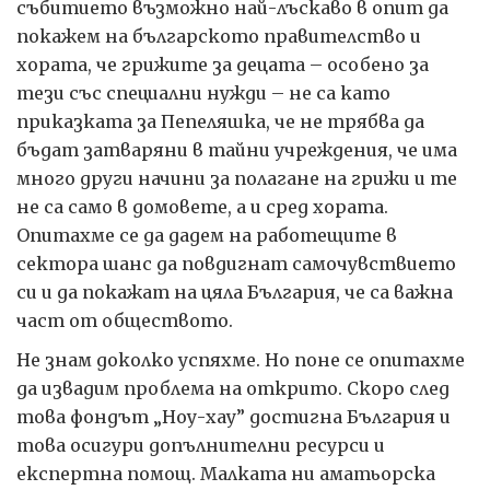
събитието възможно най-лъскаво в опит да
покажем на българското правителство и
хората, че грижите за децата – особено за
тези със специални нужди – не са като
приказката за Пепеляшка, че не трябва да
бъдат затваряни в тайни учреждения, че има
много други начини за полагане на грижи и те
не са само в домовете, а и сред хората.
Опитахме се да дадем на работещите в
сектора шанс да повдигнат самочувствието
си и да покажат на цяла България, че са важна
част от обществото.
Не знам доколко успяхме. Но поне се опитахме
да извадим проблема на открито. Скоро след
това фондът „Ноу-хау” достигна България и
това осигури допълнителни ресурси и
експертна помощ. Малката ни аматьорска