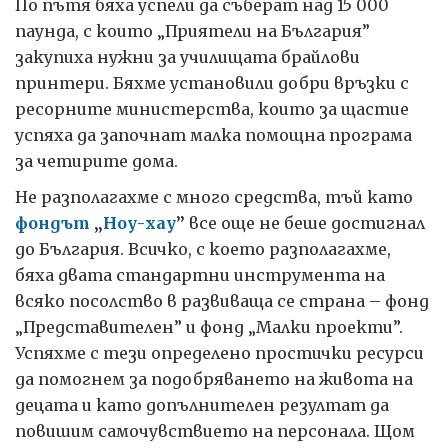
По пътя бяха успели да съберат над 15 000
паунда, с които „Приятели на България”
закупиха нужни за училищата брайлови
принтери. Бяхме установили добри връзки с
ресорните министерства, които за щастие
успяха да започнат малка помощна програма
за четирите дома.
Не разполагахме с много средства, тъй като
фондът
„
Ноу-хау
”
все още не беше достигнал
до България. Всичко, с което разполагахме,
бяха двата стандартни инструмента на
всяко посолство в развиваща се страна – фонд
„Представителен” и фонд „Малки проекти”.
Успяхме с тези определено простички ресурси
да помогнем за подобряването на живота на
децата и като допълнителен резултат да
повишим самочувствието на персонала. Щом