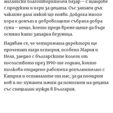
английски благотворителен базар – с щандове
с продукти и игри за децата. Със затаен дъх
чакахме дали някой ще появи. Дойдоха много
хора и домът и доброволците събраха добра
сума – нещо, което преди време щеше да бъде
осмяно като западна безумица.
Надявам се, че четиримата директори ще
прочетат тази история, особено Мария и
Нели, заедно с българските колеги от
посолството през 1990-те години, които
толкова отдадено работеха допълнително с
Катрин и останалите от нас, за да поощрим
нов и по-хуманен начин да помогнем на децата
със специални нужди в България.