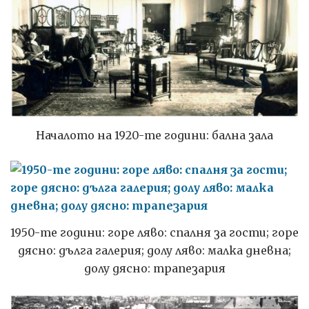
Началото на 1920-те години: бална зала
1950-те години: горе ляво: спалня за гости; горе
дясно: дълга галерия; долу ляво: малка дневна;
долу дясно: трапезария