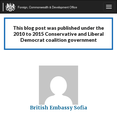
Foreign, Commonwealth & Development Office
Tog
navi
This blog post was published under the
2010 to 2015 Conservative and Liberal
Democrat coalition government
British Embassy Sofia