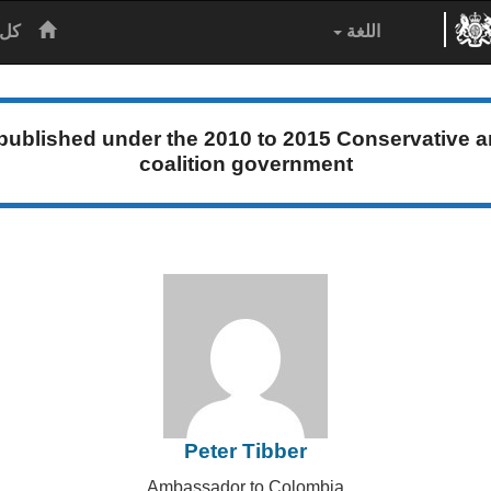
الرئيس
اللغة
كل 
 published under the
2010 to 2015 Conservative a
coalition government
Peter Tibber
Ambassador to Colombia