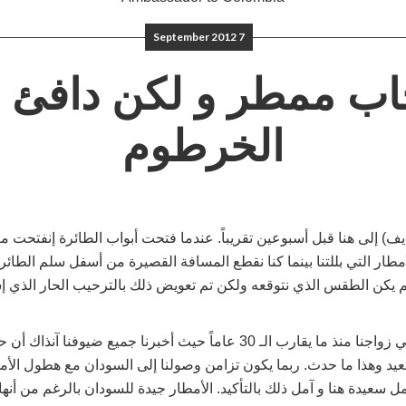
7 September 2012
اب ممطر و لكن دافئ 
الخرطوم
إيف) إلى هنا قبل أسبوعين تقريباً. عندما فتحت أبواب الطائرة إنفتحت م
مطار التي بللتنا بينما كنا نقطع المسافة القصيرة من أسفل سلم الطائرة
م يكن الطقس الذي نتوقعه ولكن تم تعويض ذلك بالترحيب الحار الذي إس
لقد أمطرت كذلك في زواجنا منذ ما يقارب الـ 30 عاماً حيث أخبرنا جميع ض
يد وهذا ما حدث. ربما يكون تزامن وصولنا إلى السودان مع هطول الأم
 سعيدة هنا و آمل ذلك بالتأكيد. الأمطار جيدة للسودان بالرغم من أنه