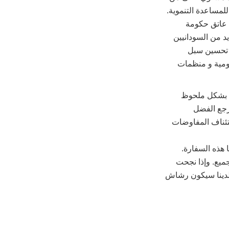
لمساعدة التنموية.
ى عاتق حكومة
يد من السودانيين
و تحسين سبل
كومية و منظمات
لك بشكل ملحوظ
نرجع الفضل
تئناف المفاوضات
 هذه السفارة.
يع. وإذا نجحت
 بلدينا سيكون رشاش