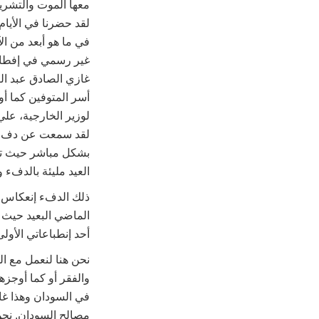
معها الموت والتشريد
لقد حضرنا في الأيام
في ما هو أبعد من ال
غير رسمي في إفطارين
غازي الصادق عبد الر
أسر المتوفين كما أود
لوزير الخارجية، علي
لقد سمعت عن دفء وك
بشكل مباشر حيث تلق
العيد مليئة بالدفء و
ذلك الدفء إنعكاس للث
الماضي البعيد حيث ن
أحد إنطباعاتي الأول
نحن هنا لنعمل مع ال
والفقر أو كما أوجزه
في السودان وهذا غاي