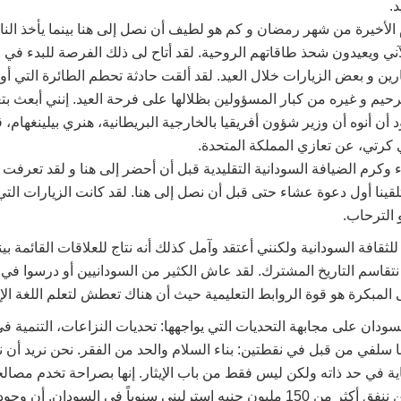
.
 الأخيرة من شهر رمضان و كم هو لطيف أن نصل إلى هنا بينما يأخذ الن
آني ويعيدون شحذ طاقاتهم الروحية. لقد أتاح لى ذلك الفرصة للبدء في
 و بعض الزيارات خلال العيد. لقد ألقت حادثة تحطم الطائرة التي أود
حيم و غيره من كبار المسؤولين بظلالها على فرحة العيد. إنني أبعث بتعا
 أن أنوه أن وزير شؤون أفريقيا بالخارجية البريطانية، هنري بيلينغهام،
 كرتي، عن تعازي المملكة المتحدة.
رم الضيافة السودانية التقليدية قبل أن أحضر إلى هنا و لقد تعرفت 
ينا أول دعوة عشاء حتى قبل أن نصل إلى هنا. لقد كانت الزيارات التي
 الترحاب.
قافة السودانية ولكنني أعتقد وآمل كذلك أنه نتاج للعلاقات القائمة بينن
تقاسم التاريخ المشترك. لقد عاش الكثير من السودانيين أو درسوا في ا
ى المبكرة هو قوة الروابط التعليمية حيث أن هناك تعطش لتعلم اللغة الإن
سودان على مجابهة التحديات التي يواجهها: تحديات النزاعات، التنمية في
ا سلفي من قبل في نقطتين: بناء السلام والحد من الفقر. نحن نريد أن 
ة في حد ذاته ولكن ليس فقط من باب الإيثار. إنها بصراحة تخدم مصالحن
مصالح السودان. نحن ننفق أكثر من 150 مليون جنيه إسترليني سنوياً في السود