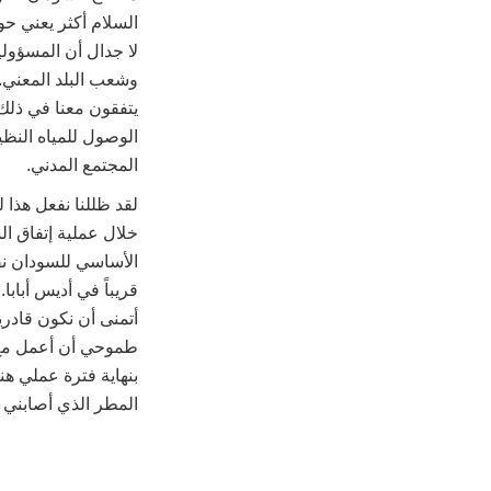
السلام أكثر يعني ح
لا جدال أن المسؤولي
وشعب البلد المعني. ل
يتفقون معنا في ذلك.
الوصول للمياه النظ
المجتمع المدني.
لقد ظللنا نفعل هذا 
خلال عملية إتفاق ال
الأساسي للسودان نف
قريباً في أديس أبابا.
أتمنى أن نكون قادري
طموحي أن أعمل مع 
بنهاية فترة عملي هن
المطر الذي أصابني 