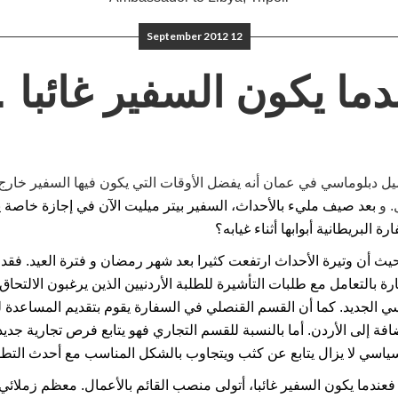
12 September 2012
دما يكون السفير غائبا 
 دبلوماسي في عمان أنه يفضل الأوقات التي يكون فيها السفير خارج الب
. و
بعد صيف مليء بالأحداث، السفير بيتر ميليت الآن في إجازة خاصة ي
 البريطانية أبوابها أثناء غيابه؟
يث أن وتيرة الأحداث ارتفعت كثيرا بعد شهر رمضان و فترة العيد. فق
ة بالتعامل مع طلبات التأشيرة للطلبة الأردنيين الذين يرغبون الالتحا
سي الجديد. كما أن القسم القنصلي في السفارة يقوم بتقديم المساعدة لل
فة إلى الأردن. أما بالنسبة للقسم التجاري فهو يتابع فرص تجارية جديدة
لسياسي لا يزال يتابع عن كثب ويتجاوب بالشكل المناسب مع أحدث التط
 فعندما يكون السفير غائبا، أتولى منصب القائم بالأعمال. معظم زملائ