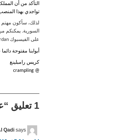
التأكد من أن المملك
تواجدي بهذا المنصب ف
لذلك، سأكون مهتم ل
السورية. يمكنكم مر
على الفيسبوك
ordan
أبوابنا مفتوحة دائما
كريس رامبلينغ
@ crampling
1 تعليق “
ع
l Qadi
says: