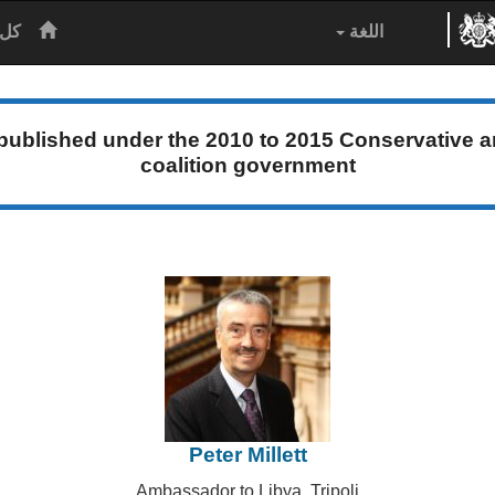
الرئيس
اللغة
كل 
 published under the
2010 to 2015 Conservative a
coalition government
Peter Millett
Ambassador to Libya, Tripoli