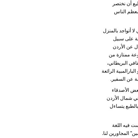
طيع أن نختصر
 معظم الناس
لا أتواجد بالمنزل
ضية على سبيل
ال عن الأردن
عة ممتازة من
افي البريطاني،
لبارالمبية الرائعة
بة عن السفير.
بعض الأصدقاء
في شمال الأردن
بالطبع يتساءل
ي درست فيه اللغة
ين” المجاورين لنا.