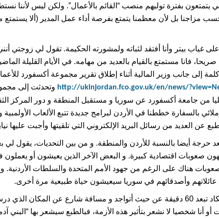
ي يتمتعون بفترة توليهم منصب “القائم بالأعمال”. ولكن ليس لأننا نست
سب مزاجنا بل لأن معظمنا يتمتع بفرصة أداء عمل المدير (ألا يستمتع
ى غياب بيتر وأنا أفتقد لثباته ولمشورته الحكيمة. تقول لي زوجتي أنني 
صريحا، فانا مستمتع بالقيام بالعديد من مهامه. في الأيام القليلة الما
كلمة إلى جانب وزير المالية أثناء إطلاق تقرير مجموعة أكسفورد للأعم
وتحدثت إلى مجمو
http://ukinjordan.fco.gov.uk/en/news/?view=
يا من جامعة أكسفورد عن سوريا و مستقبل المنطقة و دور المركز الثق
ائي بالسفارة خططنا في الأردن لبرامج جديدة تتبع الألعاب الأولمبية و ا
بع عن العديد من رسائل البريد الإلكتروني التي تلقيتها وأجبت عليها نيا
د حرجة أيضا بالنسبة للأردن والمنطقة. و من بين التحديات، يقول لي 
هون صعوبات اقتصادية كبيرة. و البعض الآخر الذين يعيشون أو يعملون 
صعوبات هناك على الرغم من جهود الأمم المتحدة والسلطات الأردنية. و
 عائلاتهم وأصدقائهم في سوريا سيعيشون حياة طبيعية مرة أخرى.
الأزمة في سوريا بالكاد تبعد 60 دقيقة عن حيث أتواجد و مسافة شارع عن المكان الذ
ت أو أنا شخصيا لا نشعر بتأثير هذه الأزمة، فبالطبع سيشعر بها “البني آدم