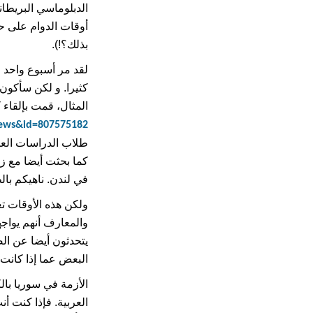
الدبلوماسي البريطان
أوقات الدوام على ح
بذلك؟!).
لقد مر أسبوع واحد عل
كثيرا. و لكن سأكون 
المثال، قمت بإلقاء 
News&id=807575182
طلاب الدراسات العل
كما بحثت أيضا مع زمل
في لندن. ناهيكم بالط
ولكن هذه الأوقات تع
والمعارف أنهم يواج
يتحدثون أيضا عن ال
البعض عما إذا كانت
العربية. فإذا كنت أن