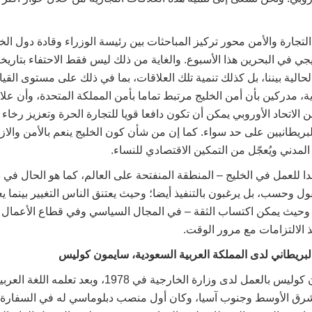
جارة والأمن محور تركيز المباحثات بين رئيسة الوزراء وقادة دول الخ
ي في البحرين هذا الأسبوع. والغاية من ذلك ليس فقط الاحتفاء بتاريخ
حالية بيننا، بل كذلك تنمية تلك العلاقات، بما في ذلك على مستوى الق
، مدركين بأن أمن الخليج مرتبط تماما بأمن المملكة المتحدة، وأن علاقا
ن الاتحاد الأوروبي يمكن أن تكون دافعا قويا للتجارة الحرة وتعزيز رخا
لبريطانيين على حد سواء. كما إن من شأن كون الخليج ينعم بالأمن والازد
المدني ويُعجّل من التمكين الاقتصادي للنساء.
 للعمل في الخليج – المنطقة المنفتحة على العالم، كما هو الحال في ب
قول وحسب، بل يرغبون بالتنفيذ أيضا؛ وحيث يعتنق الناس التغيير بينما 
؛ وحيث يمكن اكتساب الثقة – في المجال السياسي وفي قطاع الأعمال 
الالتزامات مع مرور الوقت.
البريطاني لدى المملكة العربية السعودية، سايمون كوليس
التحق السيد سايمون كوليس بالعمل لدى وزارة الخارجية في 1978
شرق الأوسط وجنوب آسيا، وكان أول منصب دبلوماسي له في السفارة ا