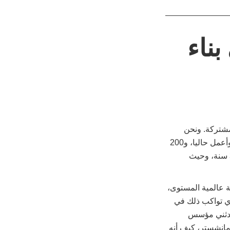
بناء
لمشتركة. ونحن
نحتفل هذه السنة بمرور 100 سنة من العلاقات مع المملكة العربية السعودية، حيث أعيش وأعمل حاليا، و200
سنة رائعة من العلاقات مع البحرين، حيث توليت أول منصب لي كدبلوماسي مبتدئ قبل 35 سنة، وحيث
ة عالمية المستوى،
ري تواكب ذلك في
 حدثني مؤسس
 مانشستر، كيف أنه