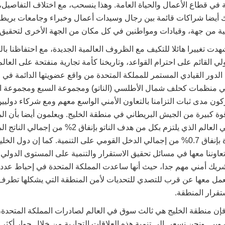
ية في قطاع الأعمال والحياة العامة. وهذا ينسحب، مع اختلاف التفاصيل،
ك أيضا شراكات قائمة بين رجال وسيدات أعمال وخبراء وجامعات بريطا
ة من جهة، وقيادات ومواطنين في كل مكان من الجهة الأخرى لتحقيق 
هدت تغييرا هائلا للتكيف مع الظروف العالمية الجديدة، مع احتفاظنا بالت
ولي القائم على احترام القواعد، وتاريخنا كأمة تجارية منفتحة على العال
ا الدور القيادي المستمر للمملكة المتحدة من واقع عضويتها الدائمة في
في منظمات كحلف شمال الأطلسي (الناتو) ومجموعة السبع ومجموعة ا
ون مدى ثبات التزامنا بالتعاون الأمني الواسع معهم ومع شركاء دوليين
ة كبيرة من الجيش البريطاني في منطقة الخليج. ويعلمون أيضا بأن ال
البلد الكبير الوحيد في العالم الذي يلتزم بكل من هدف الناتو 
وهدف الأمم المتحدة بإنفاق 0.7% من إجمالي الدخل القومي على التنمية. كما إن دول
تعاوننا معها في مسائل تحقيق الاستقرار والتنمية على المستوى الدولي 
شريك أمني مهم جدا، حيث أنها ساعدت المملكة المتحدة في إحباط عد
العمل معها عن قرب للتصدي للتحديات لأمن المنطقة التي يشكلها تط
تقرار المنطقة.
فإن منطقة الخليج هي ثالث سوق في العالم لصادرات المملكة المتحدة، ب
أوروبي. ونحن نسعى إلى تنمية هذه العلاقات التجارية من خلال حوار أكثر