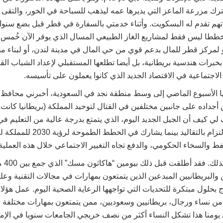
رك مزرعة الماعز التي يديرها عمه ليذهب للسباحة في الخور، والتقى ه
اتهم تقدم له البسكويت. وأثناء خدمتي بالسفارة في قطر قبل بضع سنوا
ططا ليس فقط لمشاريع الغاز الطبيعي المسال الذي يوفر الآن خُمس ا
أو لمركز قطر للمال بدعم قوي من حي المال في مدينة لندن، أو لبناء 
بخبرات هندسية بريطانية، بل أيضا تطلعها المستقبلي لإعداد الشباب الق
 الاجتماعية في الاقتصاد الجديد الذي كانوا يعملون على تأسيسه.
ا الأسبوع الماضي إلى وسط منطقة نجد في السعودية، أخبرني محافظ 
جداده على جانبين مختلفين في القتال لتوحيد المملكة (بريطانيا كانت
ي كيف أن الجيل الجديد اليوم، الذي يتمتع بدرجة عالية من التعليم في
التقليدي، يستمر بالالتزام بالتقاليد 
فط والسخاء الحكومي، والدفع تجاه التغيير الاجتماعي خلال هذه العملية
أعلم تماما
والبريطانيين المبدعين الذين يتمتعون بمهارات في مجالات التقنية وعلو
 بحلول مبتكرة للتحديات التي تواجهها الرعاية الصحية اليوم. عمل هؤل
 نساء ورجال، بريطانيين وسعوديين، ممن يتمتعون بمهارات مختلفة 
يومنا هذا تشكل النساء أكثر من نصف خريجي الجامعات سنويا في الإم