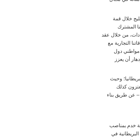
ليج خلال قمة
نا المشترك
يادات، من خلال عقد
تنا التجارية مع
ء مواطني دول
هار أن يعزز
ريطانيا؛ وحيث
يعتزون كذلك
– عن طريق بناء
، وبعد تعلمه اللغة العربية خدم بمناصب
لبريطانية في