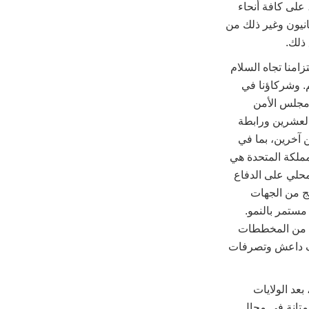
 على كافة أنحاء
نيون وغير ذلك من
ذلك.
زامنا تجاه السلام
م. وشركاؤنا في
 مجلس الأمن
لعشرين ورابطة
 آخرين، بما في
مملكة المتحدة هي
بإنفاق 2% من إجمالي الناتج المحلي على الدفاع
 الخليج من الجهات
مستمر بالنمو.
د من المخططات
رف داعش وتصرفات
عد الولايات
 متانة في مجال