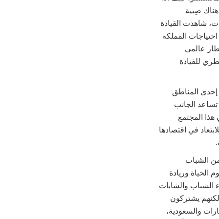
ناك صِبية
ت، شاهدت القيادة
حتياجات المملكة
مطار عالمي
طري للقيادة
إحدى المناطق
 تساعد الجانب
 هذا المجتمع
بينما يشارك في الخطط الطموحة لرؤية 2030 للمملكة للابتعاد في اقتصادها
.
 ما يعنيه بذلك. فقد أطلقت قبل ذلك بيومين “هاكاثون مسك” الذي جمع بين 400 من الشباب
م الحياة وريادة
اء الشباب والشابات
لكنهم يشتركون
ارات والسعودية،