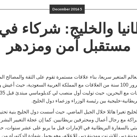
5 December 2016
نيا والخليج: شركاء في 
مستقبل آمن ومزدهر
عالم المتغير سريعا، بناء علاقات مستمرة تقوم على الثقة والمصالح ا
طانية-خليجية بين رئيسة الوزراء وزعماء دول الخليج.
ليج تغيرا هائلا خلال الجيل الماضي. حيث أسست دول الخليج بنية تحتي
شراكة مع رجال أعمال ومحترفين بريطانيين. كما إن عجلة التغيير البش
ي بالسفارة البريطانية في الإمارات قبل ما يربو على عشر سنوات،
مدينة دبي للإنترنت ومدينة دبي للإعلام، وهو يحمل شهادة الدكتوراه من