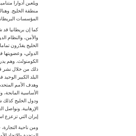
ويلعبن أدوارا متنام
منطقة الخليج. وهنا
المؤسسات البريطاني
كما إن بريطانيا قد ش
والأمن، والنظام الد
الخليج يقدّرون تمام
الدولي، وعضويتها 
الكومنولث. وهم يدرك
ذلك من خلال نشر قو
الأساسية المانحة، و
ودول الخليج كذلك 
الإرهابية. ونواصل 
إيران التي تزعزع اس
ومن ناحية التجارة، 
المتحدة والاتحاد ال