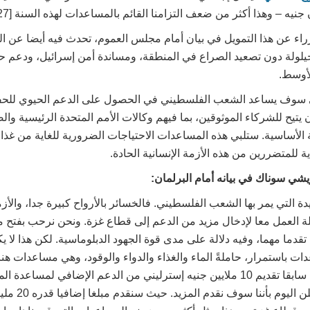
راء عن هذا التمويل في بيان أمام مجلس العموم، تحدث فيه أيضا عن الج
حيلولة دون تصعيد الصراع في المنطقة، ومساندة أمن إسرائيل، ودعم حل
لأوسط.
في سوف يساعد الشعب الفلسطيني في الحصول على الدعم الحيوي للحفا
يتيح للشركاء الموثوقين، بما فيهم وكالات الأمم المتحدة الرئيسية وال
 الأساسية. ستلبي هذه المساعدات الاحتياجات الضرورية للغاية من غذاء
للمتضررين من هذه الأزمة الإنسانية الحادة.
شي سوناك في بيانه أمام البرلمان:
دة التي يمر بها الشعب الفلسطيني. فالخسائر بالأرواح كبيرة جدا، والأزم
صلة العمل معا لإدخال مزيد من الدعم إلى قطاع غزة. ونحن نرحب بفتح 
قدما مهما، وفيه دلالة على مدى قوة الجهود الدبلوماسية. لكن هذا لا يكف
ت باستمرار، حاملةً الماء والغذاء والدواء والوقود، وهي مساعدات هن
إليها. كنت قد أعلنت سابقا تقديم 10 ملايين جنيه إسترليني من الدعم الإضافي لمس
غزة، ويمكنني أن أع