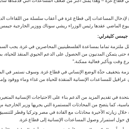
ي قطاع غزة – وهذا يمثل أكثر من ضعف المساعدات التي قدمناها ساب
ح لإدخال المساعدات إلى قطاع غزة في أعقاب سلسلة من اللقاءات الد
وع الماضي عقدها رئيس الوزراء ريشي سوناك ووزير الخارجية جيمس 
 جيمس كليفرلي:
ظل ملتزمة تماما بمساعدة الفلسطينيين المحاصرين في غزة. يجب الس
 حتى يتمكن المدنيون من الحصول على الدعم الحيوي المنقذ للحياة، بم
رع وقت وبأكبر فعالية ممكنة.”
تزمة بتخفيف حدَّة الوضع الإنساني في قطاع غزة. وسوف نستمر في الم
عراقيل للمساعدات الإنسانية المنقذة للحياة من غذاء وماء ووقود وإمد
حدة في تقديم المزيد من الدعم بناء على الاحتياجات الإنسانية المتغير
اسية، كما يتضح من المحادثات المستمرة التي يجريها وزير الخارجية مع
 خلال زيارته الأخيرة محادثات مع القادة في مصر وتركيا وقطر للتنسي
اق حول استمرار وصول المساعدات الإنسانية إلى قطاع غزة.