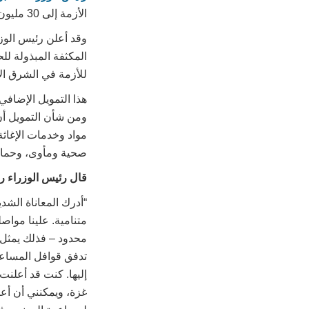
الأزمة إلى 30 مليون جنيه – وهذا أكثر من ضعف التزامنا القائم بالمساعدات لهذه السنة [27 مليون جنيه].
وقد أعلن رئيس الوز
المكثفة المبذولة لل
للأزمة في الشرق ا
هذا التمويل الإضا
ومن شأن التمويل أن 
مواد وخدمات الإغاثة
صحية ومأوى، وحماية 
قال رئيس الوزراء ري
“أدرك المعاناة الشدي
متنامية. علينا موا
محدود – فذلك يمثل ت
تدفق قوافل المساعدا