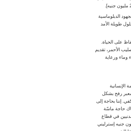
هود الدبلوماسية
ول طويلة الأمد
ظ على الحياة.
صليب الأحمر، تقديم
 وماء ورعاية
ة الإنسانية
معبر رفح بشكل
ي. إننا بحاجة إلى
اك حاجة ماسّة
اعدة المدنيين في قطاع
لن اليوم بأننا سوف نقدم المزيد. حيث سنقدم مبلغا إضافيا قدره 20 مليون جنيه إسترليني