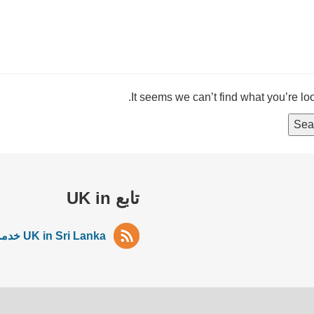
It seems we can’t find what you’re lo
تابع UK in
UK in Sri Lanka خدمة RSS