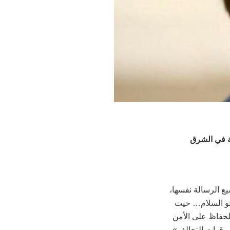
ة في الشرق
ع الرسالة نفسها،
نحو السلام… حيث
لحفاظ على الأمن
و قوات التحالف».