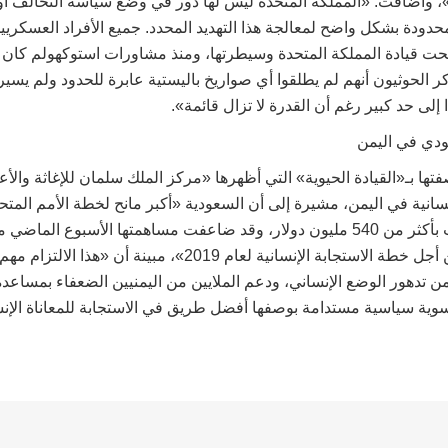
، وأضافت: «المملكة المتحدة ليس لها دور في وضع سياسة التحالف أو ت
حدودة بشكل واضح لمعالجة هذا التهديد المحدد. جميع الأفراد العسكريي
 تحت قيادة المملكة المتحدة وسيطرتها، ومنذ مشاورات استوكهولم كان
ذكر الحوثيون أنهم لم يطلقوا أي صواريخ باليستية عابرة للحدود ولم يس
إلى حد كبير رغم أن القدرة لا تزال قائمة».
عودي في اليمن
تها بـ«القيادة الحيوية» التي أظهرها «مركز الملك سلمان للإغاثة والأع
إنسانية في اليمن، مشيرة إلى أن السعودية «أكبر مانح لخطة الأمم المتح
2018، حيث ساهمت بأكثر من 540 مليون دولار، وقد ضاعفت مساهمتها الأسبوع 
750 مليون دولار من أجل خطة الاستجابة الإنسانية لعام 2019»، مبينة
من تدهور الوضع الإنساني، ودعم الملايين من اليمنيين الضعفاء بمساعدة
وية سياسية مستدامة بوصفها أفضل طريق في الاستجابة للمعاناة الإنس