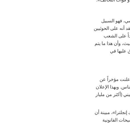
سي، فهو السبيل
د أنه على الحوثيين
داً على الشعب
ث، وأن هذا ما يتم
ق عليها في
أعلنت مؤخراً عن
ملايين الناس. وبهذا الإعلان
ل 4 سنوات إلى 770 مليون جنيه إسترليني (أكثر من مليار
نجلترا»، مبينة أن
حات القانونية