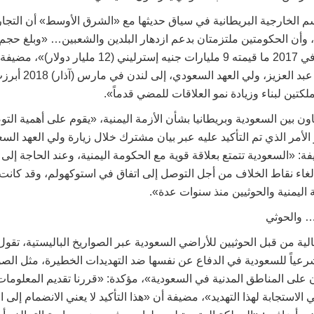
م الخارجية البريطانية في سياق حديثها مع «الشرق الأوسط» أن التج
ة، وأن الحكومتين ملتزمتان بدعم ازدهار البلدين والشعبين… «وبلغ حجم 
بريطانيا والسعودية في 2017 ما قيمته 9 مليارات جنيه إسترلين
محمد بن سلمان بن عبد العزيز، و
ملكتين لبناء وزيادة نمو العلاقات للمضي قدماً».
ون بين السعودية وبريطانيا بشأن الأزمة اليمنية، «يقوم على أهمية ال
لأمر الذي تم التأكيد عليه عبر بيان مشترك خلال زيارة ولي العهد الس
2»، مضيفة: «السعودية تتمتع بعلاقة قوية مع الحكومة اليمنية، وعند الحاجة إ
لغاء نقاط الخلاف من أجل التوصل إلى اتفاق في استوكهولم، وقد كان
اليمنية والحوثيين منذ سنوات عدة».
… والحوثي
الية من قبل الحوثيين للأراضي السعودية عبر الصواريخ الباليستية، تقو
شرعياً للسعودية في الدفاع عن نفسها ضد التهديدات الخطيرة، مثل الصوا
ن على المناطق المدنية في السعودية»، مؤكدة: «قررنا تقديم المعلوما
لاستجابة لهذا التهديد»، مضيفة أن «هذا التأكيد لا يعني الانضمام إلى ا