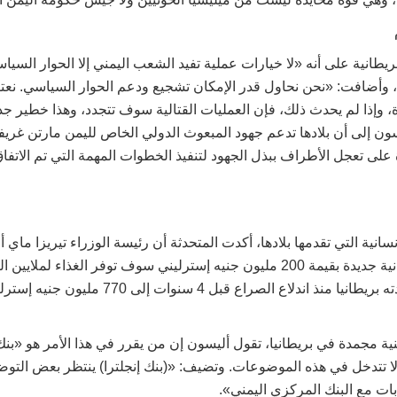
يطانية على أنه «لا خيارات عملية تفيد الشعب اليمني إلا الحوار السيا
»، وأضافت: «نحن نحاول قدر الإمكان تشجيع ودعم الحوار السياسي. نعتق
ة، وإذا لم يحدث ذلك، فإن العمليات القتالية سوف تتجدد، وهذا خطير ج
ون إلى أن بلادها تدعم جهود المبعوث الدولي الخاص لليمن مارتن غريفي
 على تعجل الأطراف ببذل الجهود لتنفيذ الخطوات المهمة التي تم الاتفا
سانية التي تقدمها بلادها، أكدت المتحدثة أن رئيسة الوزراء تيريزا ماي 
تقديم معونات بريطانية جديدة بقيمة 200 مليون جنيه إسترليني سوف توفر الغذاء ل
الجديد يرتفع ما رصدته بريطانيا منذ اندلاع الصراع قب
ة مجمدة في بريطانيا، تقول أليسون إن من يقرر في هذا الأمر هو «بنك إ
لا تتدخل في هذه الموضوعات. وتضيف: «(بنك إنجلترا) ينتظر بعض التوضي
ات مع البنك المركزي اليمني».