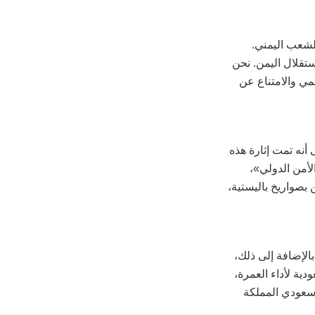
لشعب اليمني.
تقلال اليمن. نحن
ي والامتناع عن
أنه تمت إثارة هذه
لأمن الدولي»،
 بصواريخ باليستية،
بالإضافة إلى ذلك،
اني كل عام السعودية لأداء العمرة،
في عام 2017 زار أكثر من 161 ألف مواطن سعودي المملكة