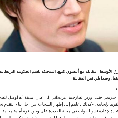
الأوسط” مقابلة مع أليسون كينغ، المتحدثة باسم الحكومة البريطاني
ا، وفيما يلي نص المقابلة:
يريمي هنت، وزير الخارجية البريطاني إلى عدن، مبينة أنه أوصل للجمي
قوها بإيجابية، «كذلك دعاهم إلى إظهار الشجاعة من أجل بناء التقدم 
حدة لإعادة نشر القوات في ميناء الحديدة على وجود قوة أمنية محلية ل
، وهي قوة محايدة ليست من ميليشيا الحوثيين ولا جيش حكومة اليمن أ