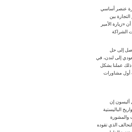
ارة عنصر أساسي
التجارة بين
ي (12 مليار دولار)»، مضيفة أن «زيارة الأمير
لي العهد السعودي، إلى لندن في مارس (آذار) 2018 أبرزت الشراكة
توصل إلى حل
عودي إلى لندن، في
لى ذلك عملنا بشكل
ت أول مشاورات
ل أليسون إن
ريخ الباليستية
ت والمشورة
لتحالف الذي تقوده