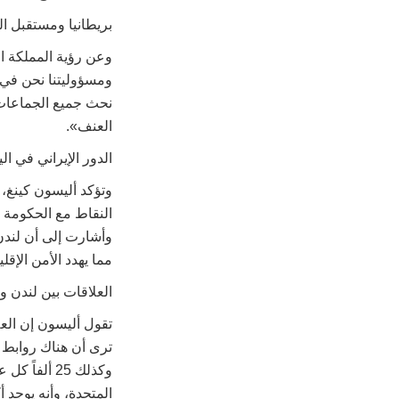
بريطانيا ومستقبل ال
وعن رؤية المملكة ا
ومسؤوليتنا نحن في 
نحث جميع الجماعات 
العنف».
الدور الإيراني في ال
وتؤكد أليسون كينغ، 
النقاط مع الحكومة ا
وأشارت إلى أن لندن 
مما يهدد الأمن الإق
العلاقات بين لندن و
تقول أليسون إن العلا
المتحدة، وأنه يوجد أكثر من 10 آلاف طالب سعودي يدرسون حالي