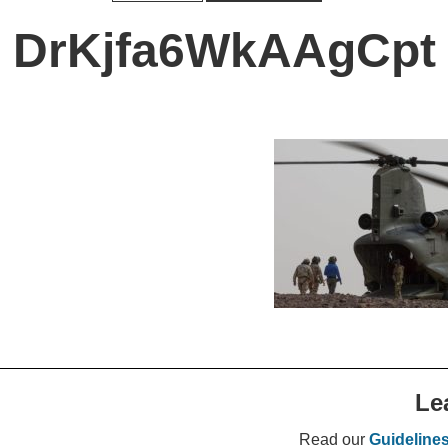
DrKjfa6WkAAgCpt
Le
Read our
Guideline