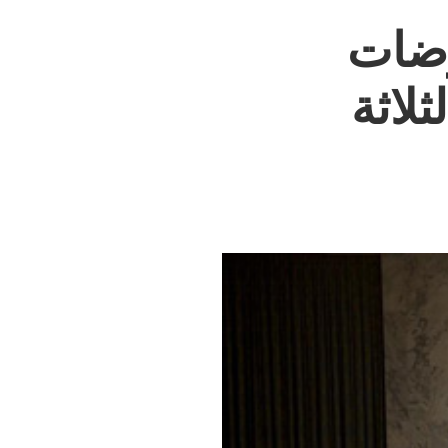
وضات
لاثة