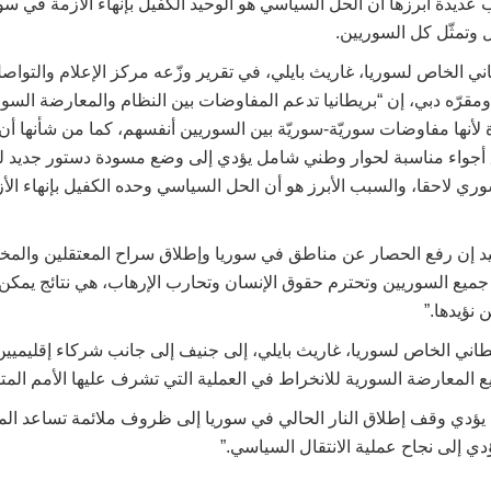
201، لأسباب عديدة أبرزها أن الحل السياسي هو الوحيد الكفيل بإنهاء الأزمة في 
وتمثّل كل السوريين.
ني الخاص لسوريا، غاريث بايلي، في تقرير وزّعه مركز الإعلام والتواصل 
ومقرّه دبي، إن “بريطانيا تدعم المفاوضات بين النظام والمعارضة الس
ة لأنها مفاوضات سوريّة-سوريّة بين السوريين أنفسهم، كما من شأنها أن
أجواء مناسبة لحوار وطني شامل يؤدي إلى وضع مسودة دستور جديد لل
ي لاحقا، والسبب الأبرز هو أن الحل السياسي وحده الكفيل بإنهاء الأز
كيد إن رفع الحصار عن مناطق في سوريا وإطلاق سراح المعتقلين والم
ميع السوريين وتحترم حقوق الإنسان وتحارب الإرهاب، هي نتائج يمكن 
نؤيدها.”
طاني الخاص لسوريا، غاريث بايلي، إلى جنيف إلى جانب شركاء إقليميين
المعارضة السورية للانخراط في العملية التي تشرف عليها الأمم المت
ن يؤدي وقف إطلاق النار الحالي في سوريا إلى ظروف ملائمة تساعد الم
ؤدي إلى نجاح عملية الانتقال السياسي.”