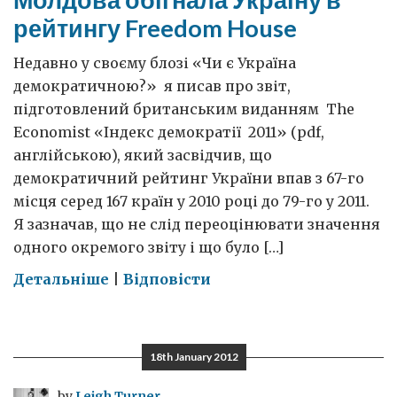
рейтингу Freedom House
Недавно у своєму блозі «Чи є Україна
демократичною?» я писав про звіт,
підготовлений британським виданням The
Economist «Індекс демократії 2011» (pdf,
англійською), який засвідчив, що
демократичний рейтинг України впав з 67-го
місця серед 167 країн у 2010 році до 79-го у 2011.
Я зазначав, що не слід переоцінювати значення
одного окремого звіту і що було […]
on
Детальніше
|
Відповісти
Молдова
обігнала
Україну
18th January 2012
в
рейтингу
by
Leigh Turner