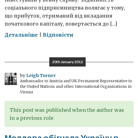
соціального підприємництва полягає у тому,
що прибуток, отриманий від вкладання
початкового капіталу, повертається до […]
on
Детальніше
|
Відповісти
Соціальне
підприємництво
в
20th January 2012
Україні?
by
Leigh Turner
Ambassador to Austria and UK Permanent Representative to
the United Nations and other International Organisations in
Vienna
This post was published when the author was
in a previous role
Молдова обігнала Україну в