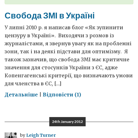
Свобода ЗМІ в Україні
У липні 2010 р. я написав блог «Як зупинити
цензуру в Україні». Виходячи з розмов із
журналістами, я звернув увагу як на проблемні
зони, так і на деякі підстави для оптимізму. Я
також зазначив, що свобода ЗМІ має критичне
значення для стосунків України з ЄС, адже
Копенгагенські критерії, що визначають умови
для членства в ЄС, […]
on
Детальніше
|
Відповісти (1)
Свобода
ЗМІ
в
24th January 2012
Україні
by
Leigh Turner