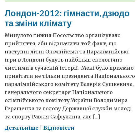
Лондон-2012: гімнасти, дзюдо
та зміни клімату
Минулого тижня Посольство організувало
прийняття, аби відзначити той факт, що
наступні літні Олімпійські та Паралімпійські
ігри в Лондоні будуть найбільш екологічно
чистими в сучасній історії. Мені було приємно
привітати не тільки президента Національного
паралімпійського комітету Валерія Сушкевича,
генерального секретаря Національного
олімпійського комітету України Володимира
Геращенка та голову Державної служби молоді
та спорту Равіля Сафіулліна, але […]
on
Детальніше
|
Відповісти
Лондон-2012: