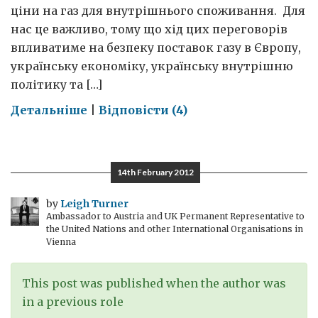
ціни на газ для внутрішнього споживання. Для
нас це важливо, тому що хід цих переговорів
впливатиме на безпеку поставок газу в Європу,
українську економіку, українську внутрішню
політику та […]
on
Детальніше
|
Відповісти (4)
Україна:
чи
знижки
14th February 2012
на
газ
by
Leigh Turner
Ambassador to Austria and UK Permanent Representative to
–
the United Nations and other International Organisations in
це
Vienna
добре?
This post was published when the author was
in a previous role