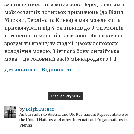
за вивченням іноземних мов. Перед кожним з
моїх останніх чотирьох призначень (до Відня,
Москви, Берліна та Києва) я мав можливість
присвячувати від 4-ох тижнів до 9-ти місяців
інтенсивній мовній підготовці. Якщо хочеш
зрозуміти країну та людей, цьому допоможе
володіння мовою. З іншого боку, англійська
мова – це головний засіб міжнародного […]
on
Детальніше
|
Відповісти
Як
вивчити
англійську
11th January 2012
by
Leigh Turner
Ambassador to Austria and UK Permanent Representative to
the United Nations and other International Organisations in
Vienna