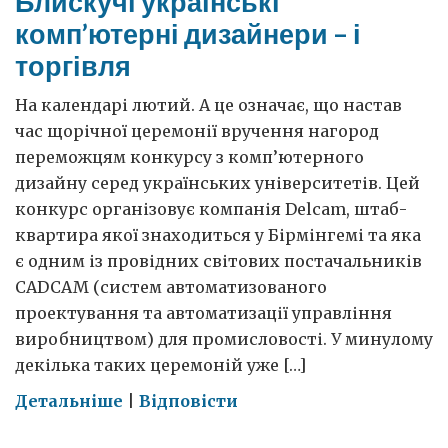
Блискучі українські
комп’ютерні дизайнери – і
торгівля
На календарі лютий. А це означає, що настав
час щорічної церемонії вручення нагород
переможцям конкурсу з комп’ютерного
дизайну серед українських університетів. Цей
конкурс організовує компанія Delcam, штаб-
квартира якої знаходиться у Бірмінгемі та яка
є одним із провідних світових постачальників
CADCAM (систем автоматизованого
проектування та автоматизації управління
виробництвом) для промисловості. У минулому
декілька таких церемоній уже […]
on
Детальніше
|
Відповісти
Блискучі