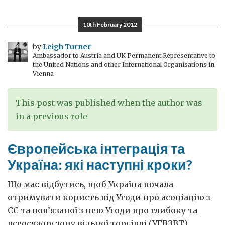
гімнасти,
дзюдо
10th February 2012
та
зміни
by
Leigh Turner
Ambassador to Austria and UK Permanent Representative to
клімату
the United Nations and other International Organisations in
Vienna
This post was published when the author was
in a previous role
Європейська інтеграція та
Україна: які наступні кроки?
Що має відбутись, щоб Україна почала
отримувати користь від Угоди про асоціацію з
ЄС та пов’язаної з нею Угоди про глибоку та
всеосяжну зону вільної торгівлі (УГВЗВТ),