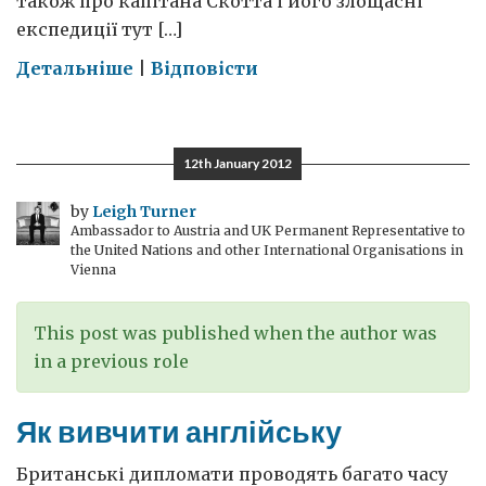
також про капітана Скотта і його злощасні
експедиції тут […]
on
Детальніше
|
Відповісти
Тим
часом
в
12th January 2012
Антарктиці
by
Leigh Turner
Ambassador to Austria and UK Permanent Representative to
the United Nations and other International Organisations in
Vienna
This post was published when the author was
in a previous role
Як вивчити англійську
Британські дипломати проводять багато часу