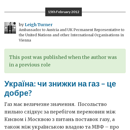
українські
комп’ютерні
15th February 2012
дизайнери
–
by
Leigh Turner
Ambassador to Austria and UK Permanent Representative to
і
the United Nations and other International Organisations in
торгівля
Vienna
This post was published when the author was
in a previous role
Україна: чи знижки на газ – це
добре?
Газ має величезне значення. Посольство
пильно слідкує за перебігом перемовин між
Києвом і Москвою з питань поставок газу, а
також між українською владою та МВФ – про