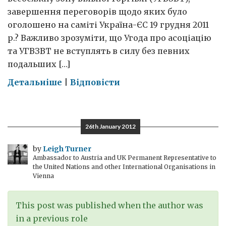
завершення переговорів щодо яких було
оголошено на саміті Україна-ЄС 19 грудня 2011
р.? Важливо зрозуміти, що Угода про асоціацію
та УГВЗВТ не вступлять в силу без певних
подальших […]
on
Детальніше
|
Відповісти
Європейська
інтеграція
та
26th January 2012
Україна:
які
by
Leigh Turner
Ambassador to Austria and UK Permanent Representative to
наступні
the United Nations and other International Organisations in
кроки?
Vienna
This post was published when the author was
in a previous role