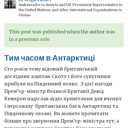
Ambassador to Austria and UK Permanent Representative to
Freedom
the United Nations and other International Organisations in
House
Vienna
This post was published when the author was
in a previous role
Тим часом в Антарктиці
Сто років тому відомий британський
дослідник капітан Скотт і його супутники
прибули на Південний полюс. З цієї нагоди
Прем’єр-міністр Великої Британії Девід
Кемерон надіслав аудіо привітання для вчених
і персоналу британських баз в Антарктиці та
Південному океані. Ви можете прочитати
більше про звернення Прем’єр-міністра тут; а