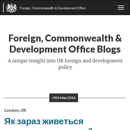
Foreign, Commonwealth & Development Office
Tog
navi
Foreign, Commonwealth &
Development Office Blogs
A unique insight into UK foreign and development
policy
19th May 2014
London, UK
Як зараз живеться