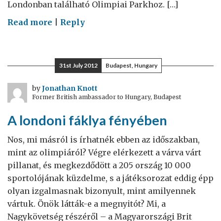
Londonban található Olimpiai Parkhoz. […]
on
Read more
|
Reply
Egy
emlékezetes
nap
31st July 2012
Budapest, Hungary
by
Jonathan Knott
Former British ambassador to Hungary, Budapest
A londoni fáklya fényében
Nos, mi másról is írhatnék ebben az időszakban,
mint az olimpiáról? Végre elérkezett a várva várt
pillanat, és megkezdődött a 205 ország 10 000
sportolójának küzdelme, s a játéksorozat eddig épp
olyan izgalmasnak bizonyult, mint amilyennek
vártuk. Önök látták-e a megnyitót? Mi, a
Nagykövetség részéről – a Magyarországi Brit