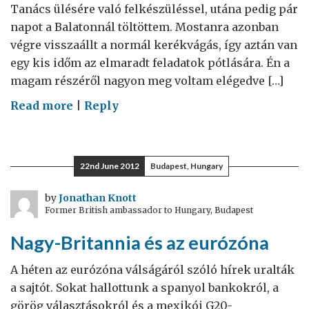
Tanács ülésére való felkészüléssel, utána pedig pár
napot a Balatonnál töltöttem. Mostanra azonban
végre visszaállt a normál kerékvágás, így aztán van
egy kis időm az elmaradt feladatok pótlására. Én a
magam részéről nagyon meg voltam elégedve […]
on
Read more
|
Reply
A
Királynő
születésnapi
22nd June 2012
Budapest, Hungary
ünnepsége
by
Jonathan Knott
Former British ambassador to Hungary, Budapest
Nagy-Britannia és az eurózóna
A héten az eurózóna válságáról szóló hírek uralták
a sajtót. Sokat hallottunk a spanyol bankokról, a
görög választásokról és a mexikói G20-