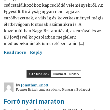
csúcstalálkozóhoz kapcsolódó véleményekről. Az
Egyesült Királyság ugyan nem tagja az
euróövezetnek, a válság és következményei mégis
életbevágóan fontosak számunkra is. A
közelmúltban Nagy-Britanniával, az euróval és az
EU jövőjével kapcsolatban megjelent
médiaspekulációk ismeretében talán […]
on
Read more
|
Reply
Nagy-
Britannia
és
10th June 2012
Budapest, Hungary
az
eurózóna
by
Jonathan Knott
Former British ambassador to Hungary, Budapest
Forró nyári maraton