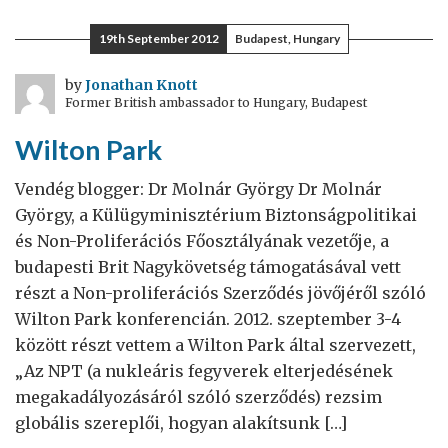
decibel
Project:
19th September 2012
Budapest, Hungary
színházi
és
by
Jonathan Knott
Former British ambassador to Hungary, Budapest
múzeumi
narrátori
Wilton Park
képzés
a
Vendég blogger: Dr Molnár György Dr Molnár
Brit
György, a Külügyminisztérium Biztonságpolitikai
Nagykövetségen
és Non-Proliferációs Főosztályának vezetője, a
budapesti Brit Nagykövetség támogatásával vett
részt a Non-proliferációs Szerződés jövőjéről szóló
Wilton Park konferencián. 2012. szeptember 3-4
között részt vettem a Wilton Park által szervezett,
„Az NPT (a nukleáris fegyverek elterjedésének
megakadályozásáról szóló szerződés) rezsim
globális szereplői, hogyan alakítsunk […]