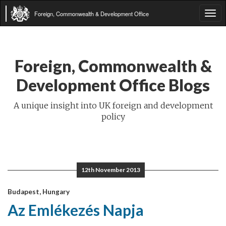
Foreign, Commonwealth & Development Office
Tog
navi
Foreign, Commonwealth &
Development Office Blogs
A unique insight into UK foreign and development
policy
12th November 2013
Budapest, Hungary
Az Emlékezés Napja