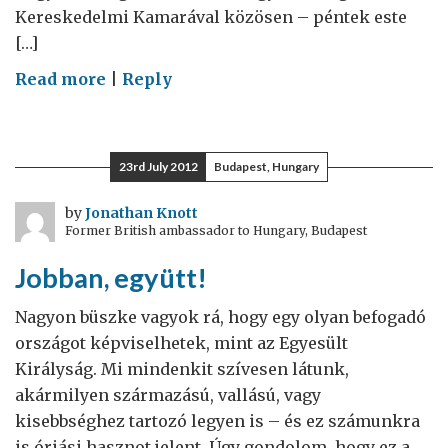
Kereskedelmi Kamarával közösen – péntek este
[…]
on
Read more
|
Reply
A
londoni
fáklya
23rd July 2012
Budapest, Hungary
fényében
by
Jonathan Knott
Former British ambassador to Hungary, Budapest
Jobban, együtt!
Nagyon büszke vagyok rá, hogy egy olyan befogadó
országot képviselhetek, mint az Egyesült
Királyság. Mi mindenkit szívesen látunk,
akármilyen származású, vallású, vagy
kisebbséghez tartozó legyen is – és ez számunkra
is óriási hasznot jelent. Úgy gondolom, hogy ez a