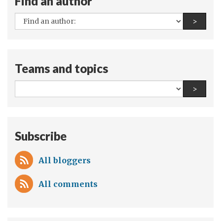
Find an author
All
Find a
>
authors:
Teams and topics
All
Find a
>
teams
and
topics:
Subscribe
All bloggers
All comments