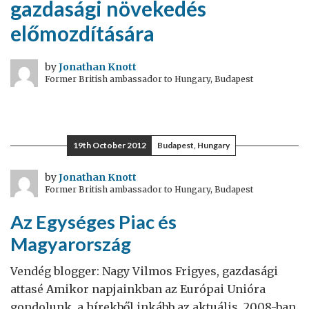
gazdasági növekedés
előmozdítására
by
Jonathan Knott
Former British ambassador to Hungary, Budapest
19th October 2012
Budapest, Hungary
by
Jonathan Knott
Former British ambassador to Hungary, Budapest
Az Egységes Piac és
Magyarország
Vendég blogger: Nagy Vilmos Frigyes, gazdasági
attasé Amikor napjainkban az Európai Unióra
gondolunk, a hírekből inkább az aktuális, 2008-ban