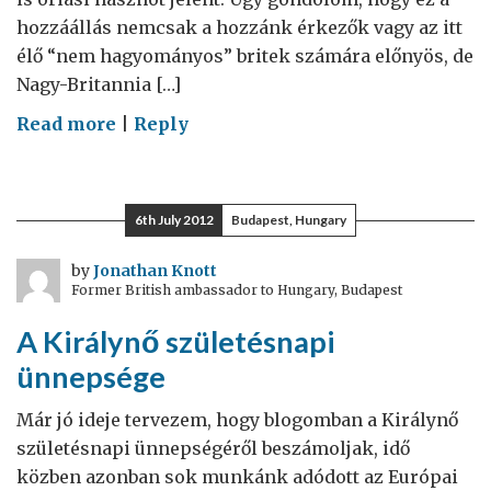
hozzáállás nemcsak a hozzánk érkezők vagy az itt
élő “nem hagyományos” britek számára előnyös, de
Nagy-Britannia […]
on
Read more
|
Reply
Jobban,
együtt!
6th July 2012
Budapest, Hungary
by
Jonathan Knott
Former British ambassador to Hungary, Budapest
A Királynő születésnapi
ünnepsége
Már jó ideje tervezem, hogy blogomban a Királynő
születésnapi ünnepségéről beszámoljak, idő
közben azonban sok munkánk adódott az Európai