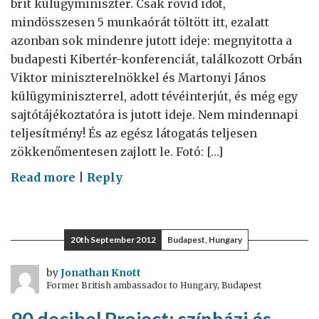
brit külügyminiszter. Csak rövid időt,
mindösszesen 5 munkaórát töltött itt, ezalatt
azonban sok mindenre jutott ideje: megnyitotta a
budapesti Kibertér-konferenciát, találkozott Orbán
Viktor miniszterelnökkel és Martonyi János
külügyminiszterrel, adott tévéinterjút, és még egy
sajtótájékoztatóra is jutott ideje. Nem mindennapi
teljesítmény! És az egész látogatás teljesen
zökkenőmentesen zajlott le. Fotó: […]
on
Read more
|
Reply
Esküvőszervezők
20th September 2012
Budapest, Hungary
by
Jonathan Knott
Former British ambassador to Hungary, Budapest
90 decibel Project: színházi és