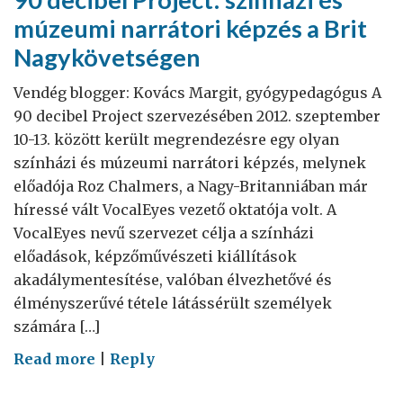
múzeumi narrátori képzés a Brit
Nagykövetségen
Vendég blogger: Kovács Margit, gyógypedagógus A
90 decibel Project szervezésében 2012. szeptember
10-13. között került megrendezésre egy olyan
színházi és múzeumi narrátori képzés, melynek
előadója Roz Chalmers, a Nagy-Britanniában már
híressé vált VocalEyes vezető oktatója volt. A
VocalEyes nevű szervezet célja a színházi
előadások, képzőművészeti kiállítások
akadálymentesítése, valóban élvezhetővé és
élményszerűvé tétele látássérült személyek
számára […]
on
Read more
|
Reply
90