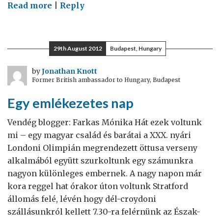
on
Read more
|
Reply
Wilton
Park
29th August 2012
Budapest, Hungary
by
Jonathan Knott
Former British ambassador to Hungary, Budapest
Egy emlékezetes nap
Vendég blogger: Farkas Mónika Hát ezek voltunk
mi – egy magyar család és barátai a XXX. nyári
Londoni Olimpián megrendezett öttusa verseny
alkalmából együtt szurkoltunk egy számunkra
nagyon különleges embernek. A nagy napon már
kora reggel hat órakor úton voltunk Stratford
állomás felé, lévén hogy dél-croydoni
szállásunkról kellett 7.30-ra felérnünk az Észak-