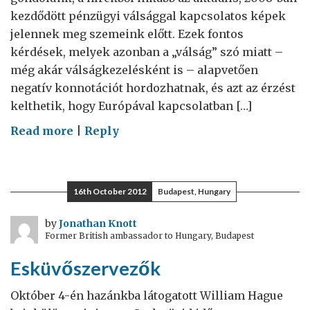
kezdődött pénzügyi válsággal kapcsolatos képek
jelennek meg szemeink előtt. Ezek fontos
kérdések, melyek azonban a „válság” szó miatt –
még akár válságkezelésként is – alapvetően
negatív konnotációt hordozhatnak, és azt az érzést
kelthetik, hogy Európával kapcsolatban […]
on
Read more
|
Reply
Az
Egységes
Piac
16th October 2012
Budapest, Hungary
és
Magyarország
by
Jonathan Knott
Former British ambassador to Hungary, Budapest
Esküvőszervezők
Október 4-én hazánkba látogatott William Hague