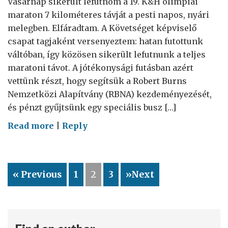
Vasárnap sikerült lefutnom a 19. K&H olimpiai
maraton 7 kilométeres távját a pesti napos, nyári
melegben. Elfáradtam. A Követséget képviselő
csapat tagjaként versenyeztem: hatan futottunk
váltóban, így közösen sikerült lefutnunk a teljes
maratoni távot. A jótékonysági futásban azért
vettünk részt, hogy segítsük a Robert Burns
Nemzetközi Alapítvány (RBNA) kezdeményezését,
és pénzt gyűjtsünk egy speciális busz […]
on
Read more
|
Reply
Forró
nyári
maraton
« Previous
1
2
3
»Next