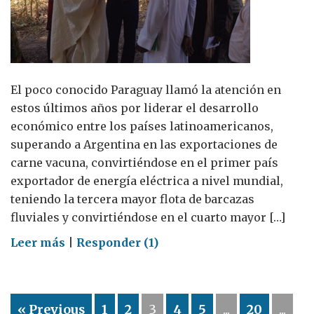
El poco conocido Paraguay llamó la atención en
estos últimos años por liderar el desarrollo
económico entre los países latinoamericanos,
superando a Argentina en las exportaciones de
carne vacuna, convirtiéndose en el primer país
exportador de energía eléctrica a nivel mundial,
teniendo la tercera mayor flota de barcazas
fluviales y convirtiéndose en el cuarto mayor […]
on
Leer más
|
Responder (1)
Paraguay
exportador
de
« Previous
1
2
3
4
5
...
20
...