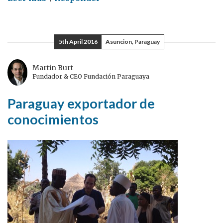
Europa:
un
tema
5th April 2016
Asuncion, Paraguay
que
sí
Martin Burt
interesa
Fundador & CEO Fundación Paraguaya
a
Paraguay exportador de
los
jóvenes
conocimientos