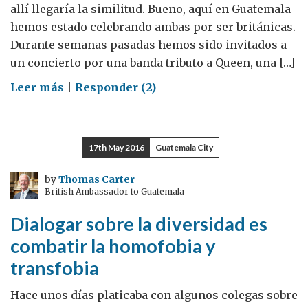
allí llegaría la similitud. Bueno, aquí en Guatemala
hemos estado celebrando ambas por ser británicas.
Durante semanas pasadas hemos sido invitados a
un concierto por una banda tributo a Queen, una […]
on
Leer más
|
Responder (2)
Rock
y
Shakespeare:
17th May 2016
Guatemala City
un
gran
by
Thomas Carter
British Ambassador to Guatemala
premio!
Dialogar sobre la diversidad es
combatir la homofobia y
transfobia
Hace unos días platicaba con algunos colegas sobre