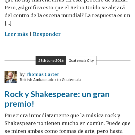
Pero, ¿significa esto que el Reino Unido se alejará
del centro de la escena mundial? La respuesta es un
[…]
on
Leer más
|
Responder
Abrazando
las
oportunidades
28th June 2016
Guatemala City
que
trae
by
Thomas Carter
British Ambassador to Guatemala
Brexit
Rock y Shakespeare: un gran
premio!
Pareciera inmediatamente que la música rock y
Shakespeare no tienen mucho en común. Puede que
se miren ambas como formas de arte, pero hasta