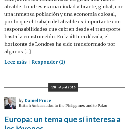
alcalde. Londres es una ciudad vibrante, global, con
una inmensa población y una economía colosal,
por lo que el trabajo del alcalde es importante con
responsabilidades que cubren desde el transporte
hasta la construcción. En la última década, el
horizonte de Londres ha sido transformado por
algunos […]
on
Leer más
|
Responder (1)
Pasado
y
futuro
13th April 2016
en
el
by
Daniel Pruce
British Ambassador to the Philippines and to Palau
presente
de
Europa: un tema que sí interesa a
las
los jóvenes