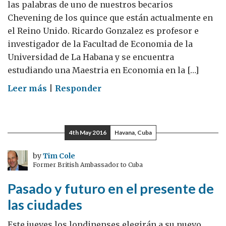
las palabras de uno de nuestros becarios
Chevening de los quince que están actualmente en
el Reino Unido. Ricardo Gonzalez es profesor e
investigador de la Facultad de Economia de la
Universidad de La Habana y se encuentra
estudiando una Maestria en Economia en la […]
on
Leer más
|
Responder
Un
economista
cubano
4th May 2016
Havana, Cuba
en
Londres
by
Tim Cole
Former British Ambassador to Cuba
Pasado y futuro en el presente de
las ciudades
Este jueves los londinenses elegirán a su nuevo