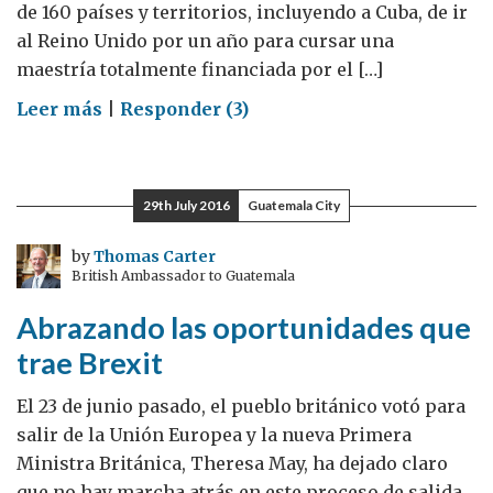
de 160 países y territorios, incluyendo a Cuba, de ir
al Reino Unido por un año para cursar una
maestría totalmente financiada por el […]
on
Leer más
|
Responder (3)
Becas
Chevening
en
29th July 2016
Guatemala City
Cuba
–
by
Thomas Carter
British Ambassador to Guatemala
nuestro
XXIII
Abrazando las oportunidades que
aniversario
trae Brexit
El 23 de junio pasado, el pueblo británico votó para
salir de la Unión Europea y la nueva Primera
Ministra Británica, Theresa May, ha dejado claro
que no hay marcha atrás en este proceso de salida.