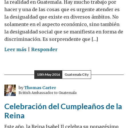
la realidad en Guatemala. Hay mucho trabajo por
hacer y una de las cosas que es urgente atender es
la desigualdad que existe en diversos ámbitos. No
solamente en el aspecto económico, sino también
la desigualdad social que se manifiesta en forma de
discriminación. Es sorprendente que […]
on
Leer más
|
Responder
Dialogar
sobre
la
10th May 2016
Guatemala City
diversidad
es
by
Thomas Carter
British Ambassador to Guatemala
combatir
la
Celebración del Cumpleaños de la
homofobia
Reina
y
transfobia
Este año, la Reina Isabel II celebra su nonagésimo