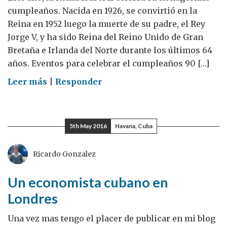
cumpleaños. Nacida en 1926, se convirtió en la
Reina en 1952 luego la muerte de su padre, el Rey
Jorge V, y ha sido Reina del Reino Unido de Gran
Bretaña e Irlanda del Norte durante los últimos 64
años. Eventos para celebrar el cumpleaños 90 […]
on
Leer más
|
Responder
Celebración
del
Cumpleaños
5th May 2016
Havana, Cuba
de
la
Ricardo Gonzalez
Reina
Un economista cubano en
Londres
Una vez mas tengo el placer de publicar en mi blog