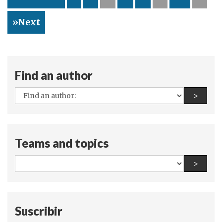
conocimientos
»Next
Find an author
All
Find a
>
authors:
Teams and topics
All
Find a
>
teams
and
topics:
Suscribir