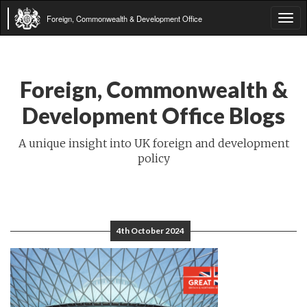
Foreign, Commonwealth & Development Office
Tog
navi
Foreign, Commonwealth &
Development Office Blogs
A unique insight into UK foreign and development
policy
4th October 2024