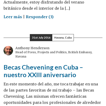
Actualmente, estoy disfrutando del verano
británico desde el interior de la […]
on
Leer más
|
Responder (3)
Un
año
como
31st July 2016
Havana, Cuba
becaria
Chevening
Anthony Henderson
Head of Press, Projects and Politics, British Embassy,
–
Havana
consejos,
Becas Chevening en Cuba –
anécdotas
y
nuestro XXIII aniversario
mojitos
En este momento del año, me toca trabajar en una
de
de las partes favoritas de mi trabajo – las Becas
cerveza
Chevening. Las mismas ofrecen fantásticas
oportunidades para los profesionales de alrededor