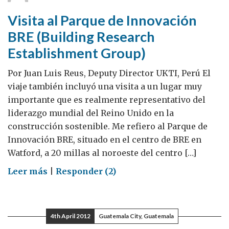
experiencia
Visita al Parque de Innovación
minera
BRE (Building Research
en
Establishment Group)
UK
Por Juan Luis Reus, Deputy Director UKTI, Perú El
viaje también incluyó una visita a un lugar muy
importante que es realmente representativo del
liderazgo mundial del Reino Unido en la
construcción sostenible. Me refiero al Parque de
Innovación BRE, situado en el centro de BRE en
Watford, a 20 millas al noroeste del centro […]
on
Leer más
|
Responder (2)
Visita
al
Parque
4th April 2012
Guatemala City, Guatemala
de