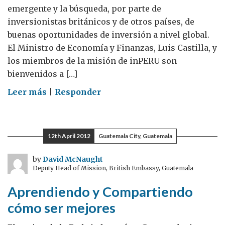
emergente y la búsqueda, por parte de
inversionistas británicos y de otros países, de
buenas oportunidades de inversión a nivel global.
El Ministro de Economía y Finanzas, Luis Castilla, y
los miembros de la misión de inPERU son
bienvenidos a […]
on
Leer más
|
Responder
Visita
de
inPERU
12th April 2012
Guatemala City, Guatemala
a
Londres:
by
David McNaught
Deputy Head of Mission, British Embassy, Guatemala
El
Perú
Aprendiendo y Compartiendo
en
cómo ser mejores
la
cancha