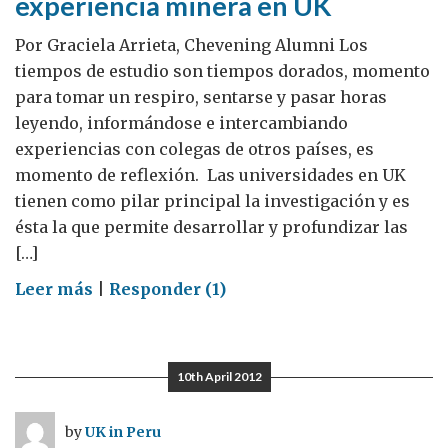
experiencia minera en UK
Por Graciela Arrieta, Chevening Alumni Los
tiempos de estudio son tiempos dorados, momento
para tomar un respiro, sentarse y pasar horas
leyendo, informándose e intercambiando
experiencias con colegas de otros países, es
momento de reflexión. Las universidades en UK
tienen como pilar principal la investigación y es
ésta la que permite desarrollar y profundizar las
[…]
on
Leer más
|
Responder (1)
De
las
aulas
10th April 2012
al
campo,
by
UK in Peru
la