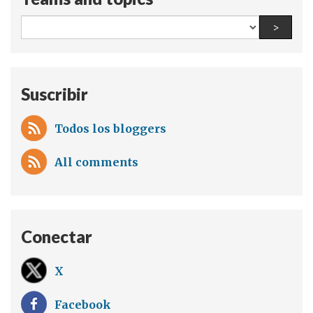
All
Find a
>
teams
and
topics:
Suscribir
Todos los bloggers
All comments
Conectar
X
Facebook