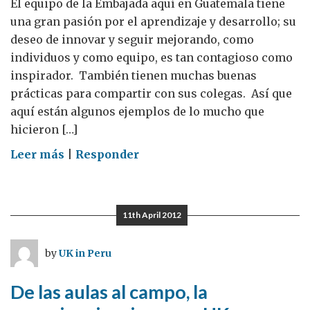
El equipo de la Embajada aquí en Guatemala tiene
global
una gran pasión por el aprendizaje y desarrollo; su
deseo de innovar y seguir mejorando, como
individuos y como equipo, es tan contagioso como
inspirador. También tienen muchas buenas
prácticas para compartir con sus colegas. Así que
aquí están algunos ejemplos de lo mucho que
hicieron […]
on
Leer más
|
Responder
Aprendiendo
y
Compartiendo
11th April 2012
cómo
ser
by
UK in Peru
mejores
De las aulas al campo, la