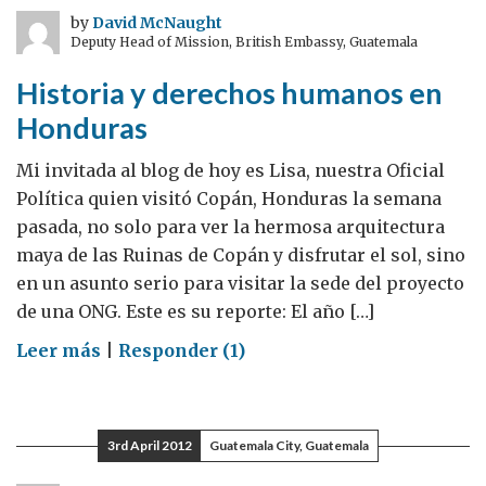
Innovación
by
David McNaught
Deputy Head of Mission, British Embassy, Guatemala
BRE
(Building
Historia y derechos humanos en
Research
Honduras
Establishment
Group)
Mi invitada al blog de hoy es Lisa, nuestra Oficial
Política quien visitó Copán, Honduras la semana
pasada, no solo para ver la hermosa arquitectura
maya de las Ruinas de Copán y disfrutar el sol, sino
en un asunto serio para visitar la sede del proyecto
de una ONG. Este es su reporte: El año […]
on
Leer más
|
Responder (1)
Historia
y
derechos
3rd April 2012
Guatemala City, Guatemala
humanos