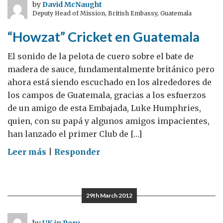
en
by
David McNaught
Deputy Head of Mission, British Embassy, Guatemala
Honduras
“Howzat” Cricket en Guatemala
El sonido de la pelota de cuero sobre el bate de
madera de sauce, fundamentalmente británico pero
ahora está siendo escuchado en los alrededores de
los campos de Guatemala, gracias a los esfuerzos
de un amigo de esta Embajada, Luke Humphries,
quien, con su papá y algunos amigos impacientes,
han lanzado el primer Club de […]
on
Leer más
|
Responder
“Howzat”
Cricket
en
29th March 2012
Guatemala