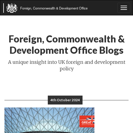
Foreign, Commonwealth & Development Office
Tog
navi
Foreign, Commonwealth &
Development Office Blogs
A unique insight into UK foreign and development
policy
4th October 2024