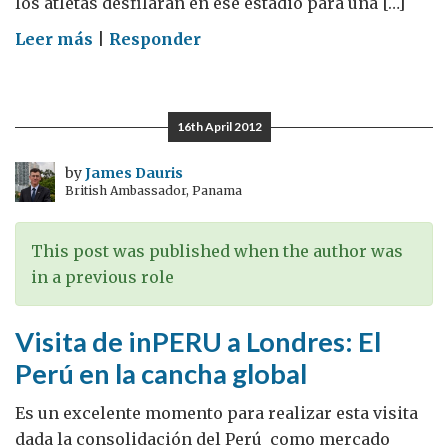
los atletas desfilarán en ese estadio para una […]
on
Leer más
|
Responder
Guatemaltecos
van
por
16th April 2012
el
Oro:
by
James Dauris
British Ambassador, Panama
a
100
días
This post was published when the author was
de
in a previous role
iniciar
Visita de inPERU a Londres: El
Perú en la cancha global
Es un excelente momento para realizar esta visita
dada la consolidación del Perú como mercado