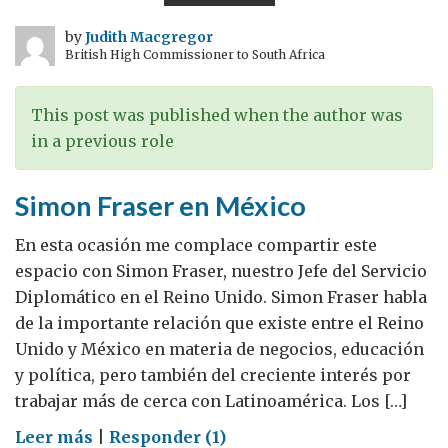
y
soluciones
by
Judith Macgregor
British High Commissioner to South Africa
rentables
y
de
This post was published when the author was
bajas
in a previous role
emisiones
de
Simon Fraser en México
carbono
En esta ocasión me complace compartir este
espacio con Simon Fraser, nuestro Jefe del Servicio
Diplomático en el Reino Unido. Simon Fraser habla
de la importante relación que existe entre el Reino
Unido y México en materia de negocios, educación
y política, pero también del creciente interés por
trabajar más de cerca con Latinoamérica. Los […]
on
Leer más
|
Responder (1)