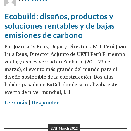
by
UK in Peru
Ecobuild: diseños, productos y
soluciones rentables y de bajas
emisiones de carbono
Por Juan Luis Reus, Deputy Director UKTI, Perú Juan
Luis Reus, Director Adjunto de UKTI Perú El tiempo
vuela; y eso es verdad en Ecobuild (20 – 22 de
marzo), el evento más grande del mundo para el
diseño sostenible de la construcción. Dos días
habían pasado en ExCel, donde se realizaba este
evento de nivel mundial, […]
on
Leer más
|
Responder
Ecobuild:
diseños,
productos
27th March 2012