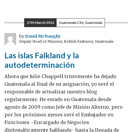
Simon
Fraser
en
27th March 2012
Guatemala City, Guatemala
México
by
David McNaught
Deputy Head of Mission, British Embassy, Guatemala
Las islas Falkland y la
autodeterminación
Ahora que Julie Chappell tristemente ha dejado
Guatemala al final de su asignación, yo seré el
responsable de actualizar nuestro blog
regularmente. He estado en Guatemala desde
agosto de 2009 como Jefe de Misión Alterno, pero
por los próximos meses seré el Embajador en
Funciones –Encargado de Negocios
diplomáticamente hablando- hasta la llegada de