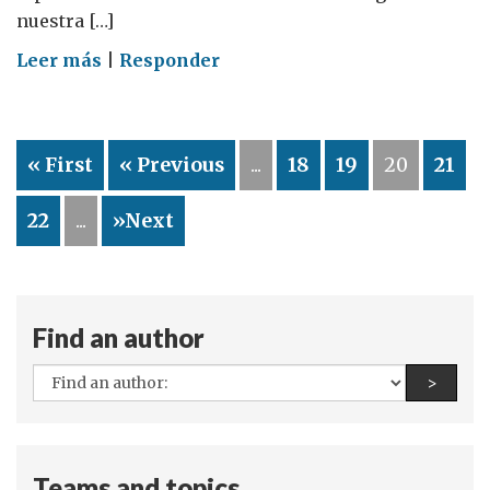
nuestra […]
on
Leer más
|
Responder
Las
islas
Falkland
« First
« Previous
...
18
19
20
21
y
la
22
...
»Next
autodeterminación
Find an author
All
Find a
>
authors:
Teams and topics